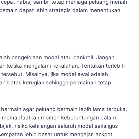
k cepat habis, sambil tetap menjaga peluang meraih
 pemain dapat lebih strategis dalam menentukan
dalah pengelolaan modal atau bankroll. Jangan
n ketika mengalami kekalahan. Tentukan terlebih
tersebut. Misalnya, jika modal awal adalah
an batas kerugian sehingga permainan tetap
i bermain agar peluang bermain lebih lama terbuka.
tuk memanfaatkan momen keberuntungan dalam
jak, risiko kehilangan seluruh modal sekaligus
sempatan lebih besar untuk mengejar jackpot.