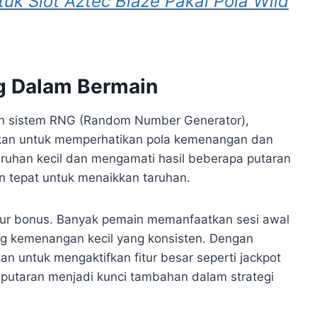
uk Slot Aztec Blaze Pakai Pola Wild
ng Dalam Bermain
n sistem RNG (Random Number Generator),
an untuk memperhatikan pola kemenangan dan
aruhan kecil dan mengamati hasil beberapa putaran
tepat untuk menaikkan taruhan.
itur bonus. Banyak pemain memanfaatkan sesi awal
ng kemenangan kecil yang konsisten. Dengan
an untuk mengaktifkan fitur besar seperti jackpot
putaran menjadi kunci tambahan dalam strategi