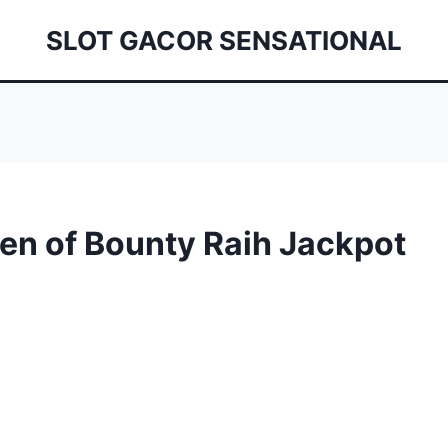
SLOT GACOR SENSATIONAL
en of Bounty Raih Jackpot