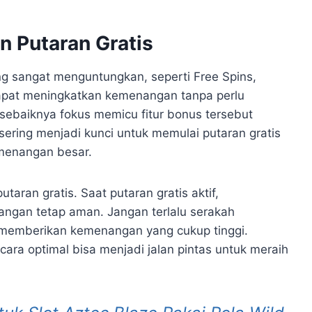
n Putaran Gratis
ang sangat menguntungkan, seperti Free Spins,
ni dapat meningkatkan kemenangan tanpa perlu
sebaiknya fokus memicu fitur bonus tersebut
sering menjadi kunci untuk memulai putaran gratis
menangan besar.
taran gratis. Saat putaran gratis aktif,
angan tetap aman. Jangan terlalu serakah
 memberikan kemenangan yang cukup tinggi.
ra optimal bisa menjadi jalan pintas untuk meraih