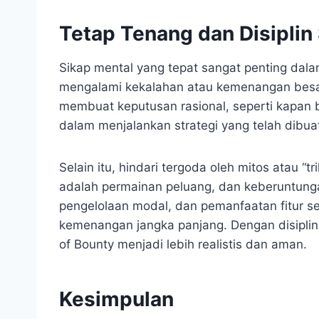
Tetap Tenang dan Disipli
Sikap mental yang tepat sangat penting dal
mengalami kekalahan atau kemenangan besa
membuat keputusan rasional, seperti kapan b
dalam menjalankan strategi yang telah dibua
Selain itu, hindari tergoda oleh mitos atau “t
adalah permainan peluang, dan keberuntungan
pengelolaan modal, dan pemanfaatan fitur sec
kemenangan jangka panjang. Dengan disiplin
of Bounty menjadi lebih realistis dan aman.
Kesimpulan