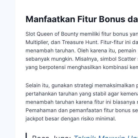
Manfaatkan Fitur Bonus da
Slot Queen of Bounty memiliki fitur bonus y
Multiplier, dan Treasure Hunt. Fitur-fitur i
menambah taruhan. Oleh karena itu, pemain 
sebanyak mungkin. Misalnya, simbol Scatter 
yang berpotensi menghasilkan kombinasi ke
Selain itu, gunakan strategi memaksimalkan pu
pertahankan taruhan yang stabil agar kemen
menambah taruhan karena fitur ini biasanya
Pemahaman dan pemanfaatan fitur bonus seca
jackpot besar dengan risiko minimal.