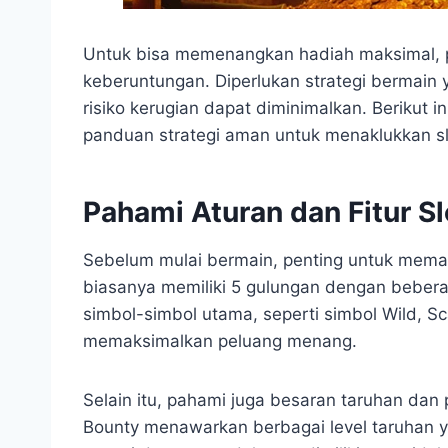
Untuk bisa memenangkan hadiah maksimal, 
keberuntungan. Diperlukan strategi bermain 
risiko kerugian dapat diminimalkan. Berikut in
panduan strategi aman untuk menaklukkan sl
Pahami Aturan dan Fitur S
Sebelum mulai bermain, penting untuk memaha
biasanya memiliki 5 gulungan dengan beber
simbol-simbol utama, seperti simbol Wild, 
memaksimalkan peluang menang.
Selain itu, pahami juga besaran taruhan da
Bounty menawarkan berbagai level taruhan y