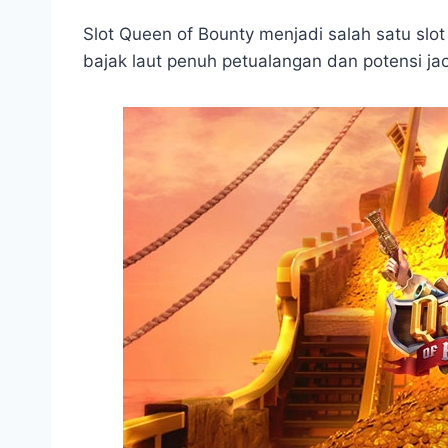
h
a
e
e
k
i
h
a
c
s
l
y
n
a
Slot Queen of Bounty menjadi salah satu sl
t
e
s
e
p
e
r
bajak laut penuh petualangan dan potensi ja
s
b
e
g
e
e
A
o
n
r
p
o
g
a
p
k
e
m
r