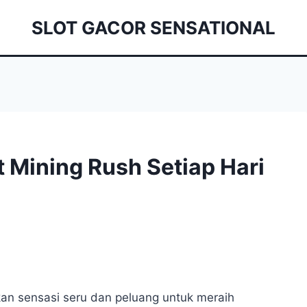
SLOT GACOR SENSATIONAL
t Mining Rush Setiap Hari
kan sensasi seru dan peluang untuk meraih