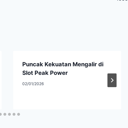
Puncak Kekuatan Mengalir di
Slot Peak Power
02/01/2026