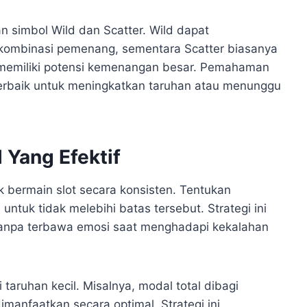
an simbol Wild dan Scatter. Wild dapat
kombinasi pemenang, sementara Scatter biasanya
 memiliki potensi kemenangan besar. Pemahaman
terbaik untuk meningkatkan taruhan atau menunggu
 Yang Efektif
bermain slot secara konsisten. Tentukan
 untuk tidak melebihi batas tersebut. Strategi ini
tanpa terbawa emosi saat menghadapi kekalahan
aruhan kecil. Misalnya, modal total dibagi
imanfaatkan secara optimal. Strategi ini