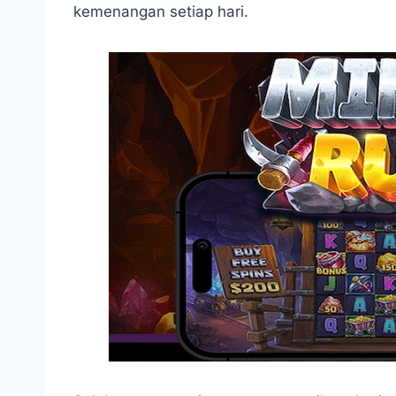
t
e
s
e
p
e
r
kemenangan setiap hari.
s
b
e
g
e
e
A
o
n
r
p
o
g
a
p
k
e
m
r