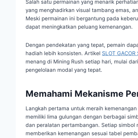
Salah satu permainan yang menarik perhati
yang menghadirkan visual tambang emas, ani
Meski permainan ini bergantung pada keberun
dapat meningkatkan peluang kemenangan.
Dengan pendekatan yang tepat, pemain dap
hadiah lebih konsisten. Artikel
SLOT GACOR 
menang di Mining Rush setiap hari, mulai 
pengelolaan modal yang tepat.
Memahami Mekanisme Per
Langkah pertama untuk meraih kemenangan 
memiliki lima gulungan dengan berbagai sim
dan peralatan pertambangan. Setiap simbol m
memberikan kemenangan sesuai tabel pemba