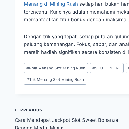
Menang di Mining Rush
setiap hari bukan han
terencana. Kuncinya adalah memahami mekan
memanfaatkan fitur bonus dengan maksimal, 
Dengan trik yang tepat, setiap putaran gul
peluang kemenangan. Fokus, sabar, dan anal
meraih hadiah signifikan secara konsisten di
Post
#
Pola Menang Slot Mining Rush
#
SLOT ONLINE
Tags:
#
Trik Menang Slot Mining Rush
Post
PREVIOUS
Cara Mendapat Jackpot Slot Sweet Bonanza
navigation
Dengan Modal Minim