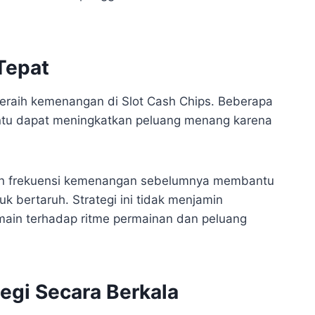
Tepat
raih kemenangan di Slot Cash Chips. Beberapa
ntu dapat meningkatkan peluang menang karena
dan frekuensi kemenangan sebelumnya membantu
 bertaruh. Strategi ini tidak menjamin
main terhadap ritme permainan dan peluang
tegi Secara Berkala