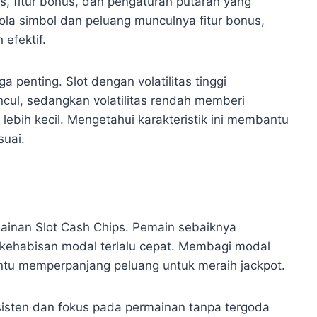
s, fitur bonus, dan pengaturan putaran yang
ola simbol dan peluang munculnya fitur bonus,
efektif.
a penting. Slot dengan volatilitas tinggi
ul, sedangkan volatilitas rendah memberi
lebih kecil. Mengetahui karakteristik ini membantu
suai.
inan Slot Cash Chips. Pemain sebaiknya
 kehabisan modal terlalu cepat. Membagi modal
tu memperpanjang peluang untuk meraih jackpot.
sisten dan fokus pada permainan tanpa tergoda