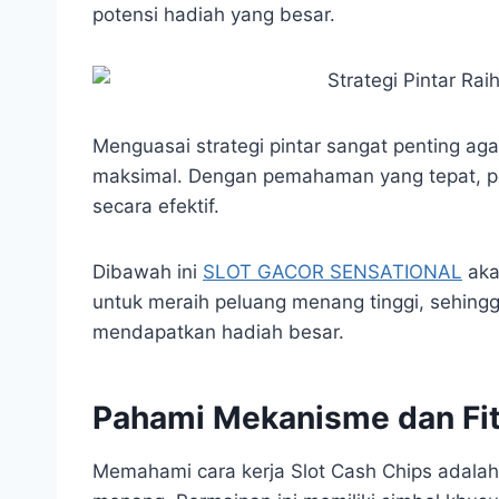
t
e
s
e
p
e
r
potensi hadiah yang besar.
s
b
e
g
e
e
A
o
n
r
p
o
g
a
p
k
e
m
r
Menguasai strategi pintar sangat penting ag
maksimal. Dengan pemahaman yang tepat, pe
secara efektif.
Dibawah ini
SLOT GACOR SENSATIONAL
aka
untuk meraih peluang menang tinggi, sehing
mendapatkan hadiah besar.
Pahami Mekanisme dan Fit
Memahami cara kerja Slot Cash Chips adala