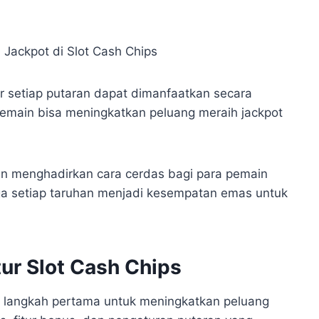
ar setiap putaran dapat dimanfaatkan secara
main bisa meningkatkan peluang meraih jackpot
n menghadirkan cara cerdas bagi para pemain
ga setiap taruhan menjadi kesempatan emas untuk
ur Slot Cash Chips
h langkah pertama untuk meningkatkan peluang