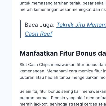
untuk memasang taruhan terlalu besar sekal
meraih kemenangan besar meningkat dan risik
Baca Juga:
Teknik Jitu Menem
Cash Reef
Manfaatkan Fitur Bonus da
Slot Cash Chips menawarkan fitur bonus dan 
kemenangan. Memahami cara memicu fitur 
putaran atau hadiah tanpa mengeluarkan mod
Selain itu, fitur bonus sering kali menawar
putaran normal. Pemain yang aktif memanfaatka
meraih jackpot, sehingga strategi cerdas se