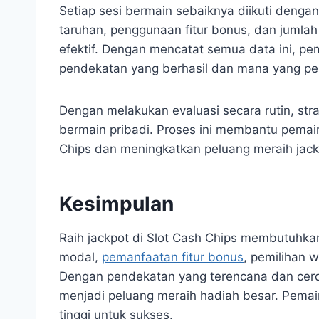
Setiap sesi bermain sebaiknya diikuti dengan
taruhan, penggunaan fitur bonus, dan jumla
efektif. Dengan mencatat semua data ini, 
pendekatan yang berhasil dan mana yang perl
Dengan melakukan evaluasi secara rutin, str
bermain pribadi. Proses ini membantu pema
Chips dan meningkatkan peluang meraih jackp
Kesimpulan
Raih jackpot di Slot Cash Chips membutuh
modal,
pemanfaatan fitur bonus
, pemilihan w
Dengan pendekatan yang terencana dan cerd
menjadi peluang meraih hadiah besar. Pemain 
tinggi untuk sukses.