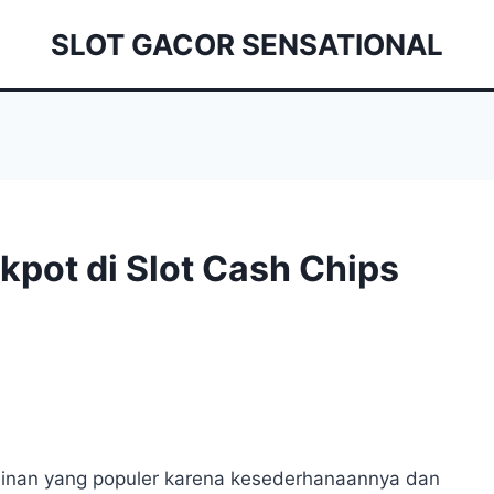
SLOT GACOR SENSATIONAL
ckpot di Slot Cash Chips
ainan yang populer karena kesederhanaannya dan