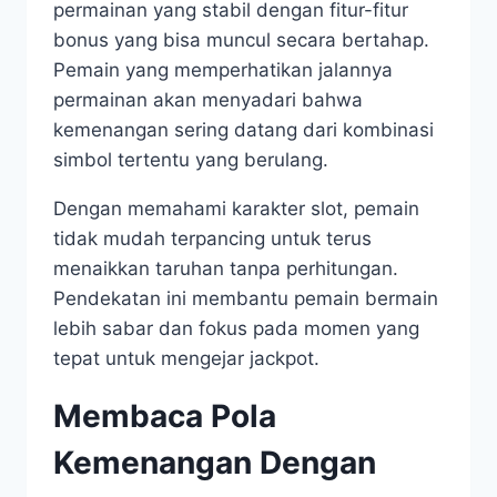
permainan yang stabil dengan fitur-fitur
bonus yang bisa muncul secara bertahap.
Pemain yang memperhatikan jalannya
permainan akan menyadari bahwa
kemenangan sering datang dari kombinasi
simbol tertentu yang berulang.
Dengan memahami karakter slot, pemain
tidak mudah terpancing untuk terus
menaikkan taruhan tanpa perhitungan.
Pendekatan ini membantu pemain bermain
lebih sabar dan fokus pada momen yang
tepat untuk mengejar jackpot.
Membaca Pola
Kemenangan Dengan