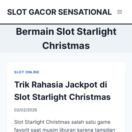
Skip
SLOT GACOR SENSATIONAL
to
content
Bermain Slot Starlight
Christmas
SLOT ONLINE
Trik Rahasia Jackpot di
Slot Starlight Christmas
02/02/2026
Slot Starlight Christmas salah satu game
favorit saat musim liburan karena tampilan