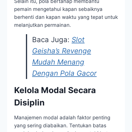
Selain itu, pola bertahap membantu
pemain mengetahui kapan sebaiknya
berhenti dan kapan waktu yang tepat untuk
melanjutkan permainan.
Baca Juga:
Slot
Geisha’s Revenge
Mudah Menang
Dengan Pola Gacor
Kelola Modal Secara
Disiplin
Manajemen modal adalah faktor penting
yang sering diabaikan. Tentukan batas