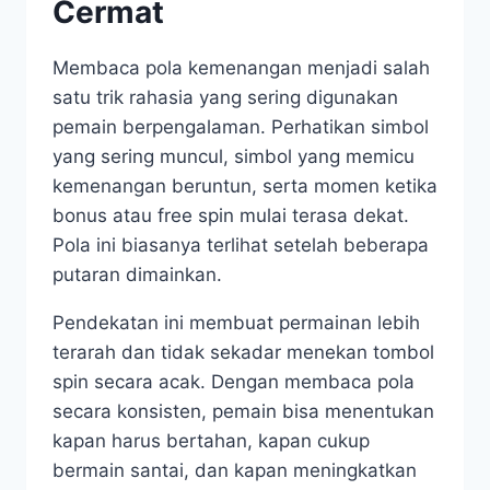
Cermat
Membaca pola kemenangan menjadi salah
satu trik rahasia yang sering digunakan
pemain berpengalaman. Perhatikan simbol
yang sering muncul, simbol yang memicu
kemenangan beruntun, serta momen ketika
bonus atau free spin mulai terasa dekat.
Pola ini biasanya terlihat setelah beberapa
putaran dimainkan.
Pendekatan ini membuat permainan lebih
terarah dan tidak sekadar menekan tombol
spin secara acak. Dengan membaca pola
secara konsisten, pemain bisa menentukan
kapan harus bertahan, kapan cukup
bermain santai, dan kapan meningkatkan