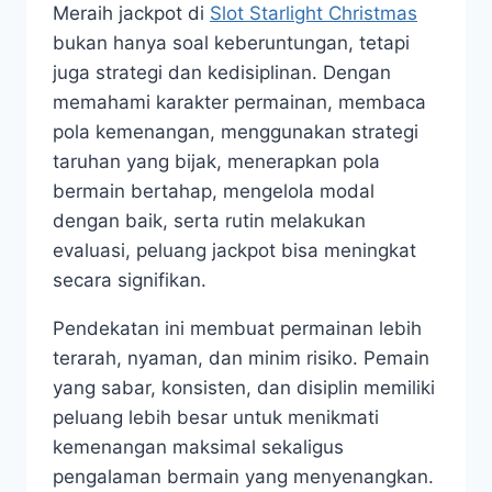
Meraih jackpot di
Slot Starlight Christmas
bukan hanya soal keberuntungan, tetapi
juga strategi dan kedisiplinan. Dengan
memahami karakter permainan, membaca
pola kemenangan, menggunakan strategi
taruhan yang bijak, menerapkan pola
bermain bertahap, mengelola modal
dengan baik, serta rutin melakukan
evaluasi, peluang jackpot bisa meningkat
secara signifikan.
Pendekatan ini membuat permainan lebih
terarah, nyaman, dan minim risiko. Pemain
yang sabar, konsisten, dan disiplin memiliki
peluang lebih besar untuk menikmati
kemenangan maksimal sekaligus
pengalaman bermain yang menyenangkan.