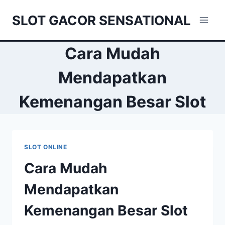
Skip
SLOT GACOR SENSATIONAL
to
content
Cara Mudah
Mendapatkan
Kemenangan Besar Slot
SLOT ONLINE
Cara Mudah
Mendapatkan
Kemenangan Besar Slot