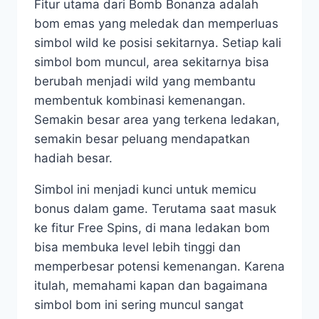
Fitur utama dari Bomb Bonanza adalah
bom emas yang meledak dan memperluas
simbol wild ke posisi sekitarnya. Setiap kali
simbol bom muncul, area sekitarnya bisa
berubah menjadi wild yang membantu
membentuk kombinasi kemenangan.
Semakin besar area yang terkena ledakan,
semakin besar peluang mendapatkan
hadiah besar.
Simbol ini menjadi kunci untuk memicu
bonus dalam game. Terutama saat masuk
ke fitur Free Spins, di mana ledakan bom
bisa membuka level lebih tinggi dan
memperbesar potensi kemenangan. Karena
itulah, memahami kapan dan bagaimana
simbol bom ini sering muncul sangat