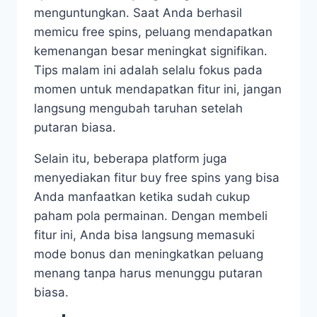
menguntungkan. Saat Anda berhasil
memicu free spins, peluang mendapatkan
kemenangan besar meningkat signifikan.
Tips malam ini adalah selalu fokus pada
momen untuk mendapatkan fitur ini, jangan
langsung mengubah taruhan setelah
putaran biasa.
Selain itu, beberapa platform juga
menyediakan fitur buy free spins yang bisa
Anda manfaatkan ketika sudah cukup
paham pola permainan. Dengan membeli
fitur ini, Anda bisa langsung memasuki
mode bonus dan meningkatkan peluang
menang tanpa harus menunggu putaran
biasa.