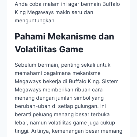
Anda coba malam ini agar bermain Buffalo
King Megaways makin seru dan
menguntungkan.
Pahami Mekanisme dan
Volatilitas Game
Sebelum bermain, penting sekali untuk
memahami bagaimana mekanisme
Megaways bekerja di Buffalo King. Sistem
Megaways memberikan ribuan cara
menang dengan jumlah simbol yang
berubah-ubah di setiap gulungan. Ini
berarti peluang menang besar terbuka
lebar, namun volatilitas game juga cukup
tinggi. Artinya, kemenangan besar memang