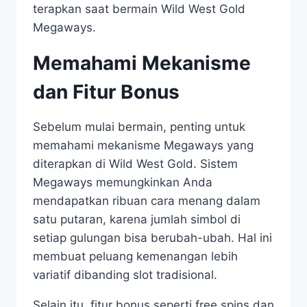
terapkan saat bermain Wild West Gold
Megaways.
Memahami Mekanisme
dan Fitur Bonus
Sebelum mulai bermain, penting untuk
memahami mekanisme Megaways yang
diterapkan di Wild West Gold. Sistem
Megaways memungkinkan Anda
mendapatkan ribuan cara menang dalam
satu putaran, karena jumlah simbol di
setiap gulungan bisa berubah-ubah. Hal ini
membuat peluang kemenangan lebih
variatif dibanding slot tradisional.
Selain itu, fitur bonus seperti free spins dan