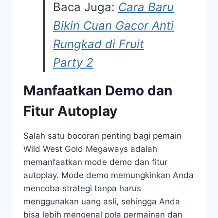
Baca Juga:
Cara Baru
Bikin Cuan Gacor Anti
Rungkad di Fruit
Party 2
Manfaatkan Demo dan
Fitur Autoplay
Salah satu bocoran penting bagi pemain
Wild West Gold Megaways adalah
memanfaatkan mode demo dan fitur
autoplay. Mode demo memungkinkan Anda
mencoba strategi tanpa harus
menggunakan uang asli, sehingga Anda
bisa lebih mengenal pola permainan dan