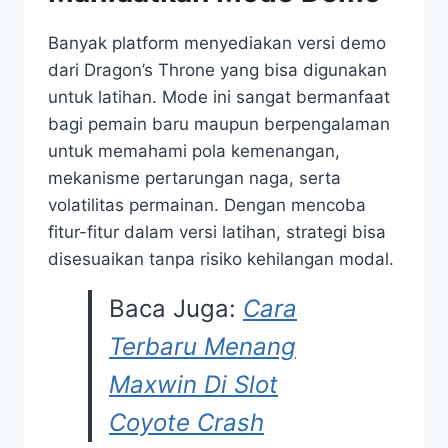
Banyak platform menyediakan versi demo
dari Dragon’s Throne yang bisa digunakan
untuk latihan. Mode ini sangat bermanfaat
bagi pemain baru maupun berpengalaman
untuk memahami pola kemenangan,
mekanisme pertarungan naga, serta
volatilitas permainan. Dengan mencoba
fitur-fitur dalam versi latihan, strategi bisa
disesuaikan tanpa risiko kehilangan modal.
Baca Juga:
Cara
Terbaru Menang
Maxwin Di Slot
Coyote Crash