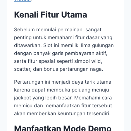
Kenali Fitur Utama
Sebelum memulai permainan, sangat
penting untuk memahami fitur dasar yang
ditawarkan. Slot ini memiliki lima gulungan
dengan banyak garis pembayaran aktif,
serta fitur spesial seperti simbol wild,
scatter, dan bonus pertarungan naga.
Pertarungan ini menjadi daya tarik utama
karena dapat membuka peluang menuju
jackpot yang lebih besar. Memahami cara
memicu dan memanfaatkan fitur tersebut
akan memberikan keuntungan tersendiri.
Manfaatkan Mode Demo