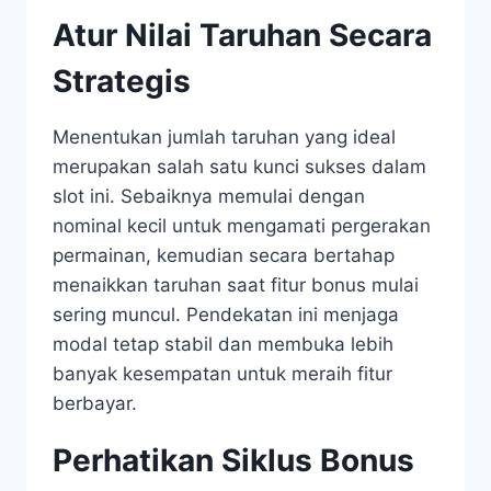
Atur Nilai Taruhan Secara
Strategis
Menentukan jumlah taruhan yang ideal
merupakan salah satu kunci sukses dalam
slot ini. Sebaiknya memulai dengan
nominal kecil untuk mengamati pergerakan
permainan, kemudian secara bertahap
menaikkan taruhan saat fitur bonus mulai
sering muncul. Pendekatan ini menjaga
modal tetap stabil dan membuka lebih
banyak kesempatan untuk meraih fitur
berbayar.
Perhatikan Siklus Bonus