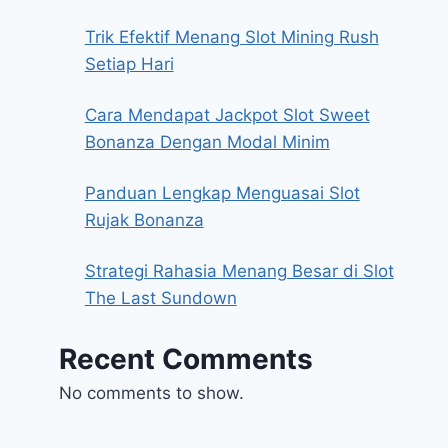
Trik Efektif Menang Slot Mining Rush
Setiap Hari
Cara Mendapat Jackpot Slot Sweet
Bonanza Dengan Modal Minim
Panduan Lengkap Menguasai Slot
Rujak Bonanza
Strategi Rahasia Menang Besar di Slot
The Last Sundown
Recent Comments
No comments to show.