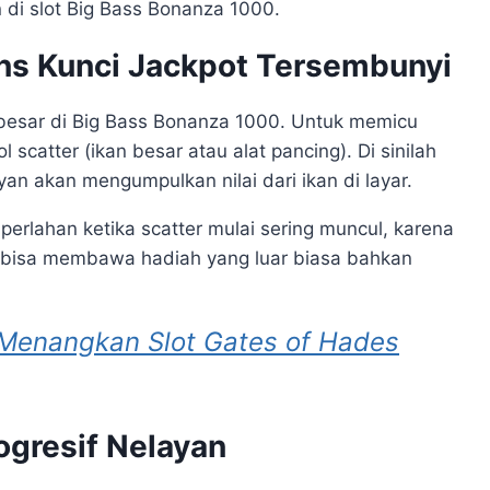
 di slot Big Bass Bonanza 1000.
ns Kunci Jackpot Tersembunyi
besar di Big Bass Bonanza 1000. Untuk memicu
scatter (ikan besar atau alat pancing). Di sinilah
an akan mengumpulkan nilai dari ikan di layar.
perlahan ketika scatter mulai sering muncul, karena
ggi bisa membawa hadiah yang luar biasa bahkan
Menangkan Slot Gates of Hades
gresif Nelayan