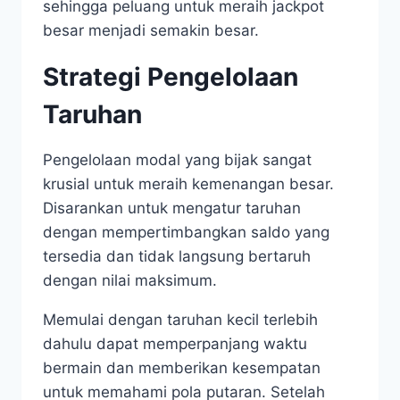
sehingga peluang untuk meraih jackpot
besar menjadi semakin besar.
Strategi Pengelolaan
Taruhan
Pengelolaan modal yang bijak sangat
krusial untuk meraih kemenangan besar.
Disarankan untuk mengatur taruhan
dengan mempertimbangkan saldo yang
tersedia dan tidak langsung bertaruh
dengan nilai maksimum.
Memulai dengan taruhan kecil terlebih
dahulu dapat memperpanjang waktu
bermain dan memberikan kesempatan
untuk memahami pola putaran. Setelah