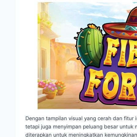
Dengan tampilan visual yang cerah dan fitur 
tetapi juga menyimpan peluang besar untuk m
diterapkan untuk meningkatkan kemungkina