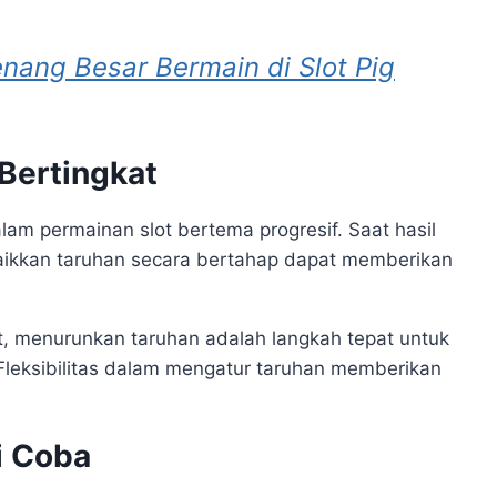
nang Besar Bermain di Slot Pig
Bertingkat
dalam permainan slot bertema progresif. Saat hasil
naikkan taruhan secara bertahap dapat memberikan
t, menurunkan taruhan adalah langkah tepat untuk
Fleksibilitas dalam mengatur taruhan memberikan
i Coba