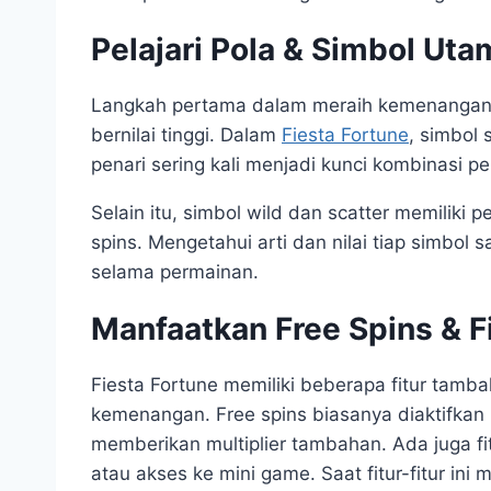
Pelajari Pola & Simbol Uta
Langkah pertama dalam meraih kemenangan 
bernilai tinggi. Dalam
Fiesta Fortune
, simbol 
penari sering kali menjadi kunci kombinasi 
Selain itu, simbol wild dan scatter memiliki 
spins. Mengetahui arti dan nilai tiap simb
selama permainan.
Manfaatkan Free Spins & F
Fiesta Fortune memiliki beberapa fitur tamb
kemenangan. Free spins biasanya diaktifkan m
memberikan multiplier tambahan. Ada juga f
atau akses ke mini game. Saat fitur-fitur in