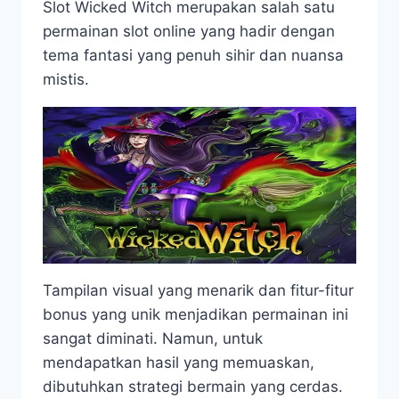
Slot Wicked Witch merupakan salah satu
permainan slot online yang hadir dengan
tema fantasi yang penuh sihir dan nuansa
mistis.
Tampilan visual yang menarik dan fitur-fitur
bonus yang unik menjadikan permainan ini
sangat diminati. Namun, untuk
mendapatkan hasil yang memuaskan,
dibutuhkan strategi bermain yang cerdas.