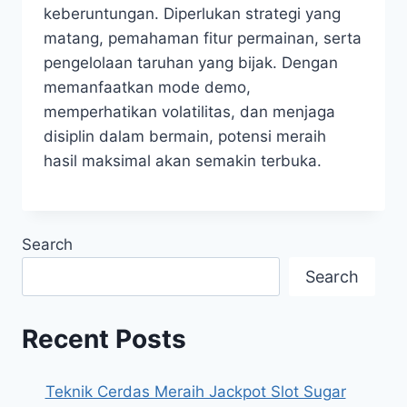
keberuntungan. Diperlukan strategi yang
matang, pemahaman fitur permainan, serta
pengelolaan taruhan yang bijak. Dengan
memanfaatkan mode demo,
memperhatikan volatilitas, dan menjaga
disiplin dalam bermain, potensi meraih
hasil maksimal akan semakin terbuka.
Search
Search
Recent Posts
Teknik Cerdas Meraih Jackpot Slot Sugar