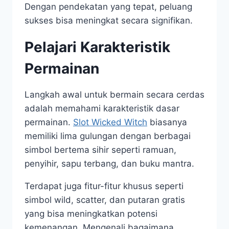
Dengan pendekatan yang tepat, peluang
sukses bisa meningkat secara signifikan.
Pelajari Karakteristik
Permainan
Langkah awal untuk bermain secara cerdas
adalah memahami karakteristik dasar
permainan.
Slot Wicked Witch
biasanya
memiliki lima gulungan dengan berbagai
simbol bertema sihir seperti ramuan,
penyihir, sapu terbang, dan buku mantra.
Terdapat juga fitur-fitur khusus seperti
simbol wild, scatter, dan putaran gratis
yang bisa meningkatkan potensi
kemenangan. Mengenali bagaimana