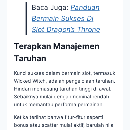
Baca Juga:
Panduan
Bermain Sukses Di
Slot Dragon’s Throne
Terapkan Manajemen
Taruhan
Kunci sukses dalam bermain slot, termasuk
Wicked Witch, adalah pengelolaan taruhan.
Hindari memasang taruhan tinggi di awal.
Sebaiknya mulai dengan nominal rendah
untuk memantau performa permainan.
Ketika terlihat bahwa fitur-fitur seperti
bonus atau scatter mulai aktif, barulah nilai