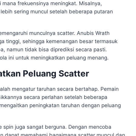
di mana frekuensinya meningkat. Misalnya,
ebih sering muncul setelah beberapa putaran
a memengaruhi munculnya scatter. Anubis Wrath
gga tinggi, sehingga kemenangan besar termasuk
ba, namun tidak bisa diprediksi secara pasti.
ola ini untuk meningkatkan peluang menang.
atkan Peluang Scatter
alah mengatur taruhan secara bertahap. Pemain
ikkannya secara perlahan setelah beberapa
 mengaitkan peningkatan taruhan dengan peluang
ree spin juga sangat berguna. Dengan mencoba
main dapat memahami bagaimana scatter muncul dan