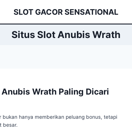
SLOT GACOR SENSATIONAL
Situs Slot Anubis Wrath
 Anubis Wrath Paling Dicari
r bukan hanya memberikan peluang bonus, tetapi
t besar.