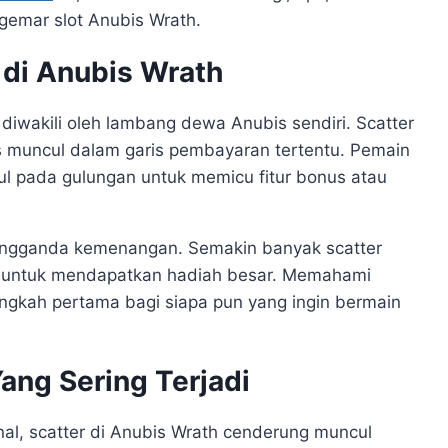
ggemar slot Anubis Wrath.
di Anubis Wrath
diwakili oleh lambang dewa Anubis sendiri. Scatter
us muncul dalam garis pembayaran tertentu. Pemain
cul pada gulungan untuk memicu fitur bonus atau
n pengganda kemenangan. Semakin banyak scatter
n untuk mendapatkan hadiah besar. Memahami
angkah pertama bagi siapa pun yang ingin bermain
ang Sering Terjadi
al, scatter di Anubis Wrath cenderung muncul