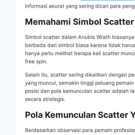
informasi akurat yang sering dicari para pen
Memahami Simbol Scatter 
Simbol scatter dalam Anubis Wrath biasanya 
berbeda dari simbol biasa karena tidak har
hanya perlu melihat berapa kali scatter mun
free spin.
Selain itu, scatter sering dikaitkan denga
yang muncul, semakin tinggi peluang pemai
posisi dan pola kemunculan scatter adalah l
secara strategis.
Pola Kemunculan Scatter Y
Berdasarkan observasi para pemain profesion