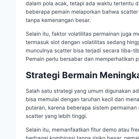
dalam pola acak, tetapi ada waktu tertentu 
beberapa pemain melaporkan bahwa scatter l
tanpa kemenangan besar.
Selain itu, faktor volatilitas permainan jug
termasuk slot dengan volatilitas sedang hin
munculnya scatter bisa terjadi secara tiba-ti
Pemain perlu bersabar dan memperhatikan p
Strategi Bermain Meningk
Salah satu strategi yang umum digunakan ad
bisa memulai dengan taruhan kecil dan mena
putaran, karena beberapa sistem permainan
scatter yang lebih tinggi.
Selain itu, memanfaatkan fitur demo atau f
berbagai kombinasi tanpa risiko besar, pe