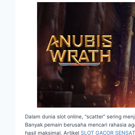
Dalam dunia slot online, “scatter” sering men
Banyak pemain berusaha mencari rahasia aga
hasil maksimal. Artikel
SLOT GACOR SENSA