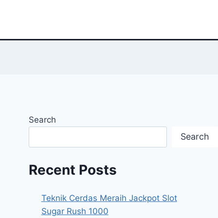
Search
Search
Recent Posts
Teknik Cerdas Meraih Jackpot Slot
Sugar Rush 1000