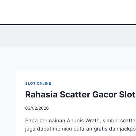
Skip
to
content
SLOT ONLINE
Rahasia Scatter Gacor Slot
02/02/2026
Pada permainan Anubis Wrath, simbol scatte
juga dapat memicu putaran gratis dan jackpo