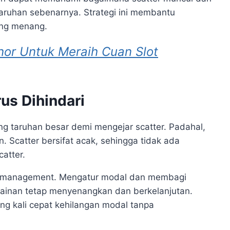
aruhan sebenarnya. Strategi ini membantu
ang menang.
hor Untuk Meraih Cuan Slot
s Dihindari
g taruhan besar demi mengejar scatter. Padahal,
an. Scatter bersifat acak, sehingga tidak ada
atter.
ll management. Mengatur modal dan membagi
mainan tetap menyenangkan dan berkelanjutan.
ing kali cepat kehilangan modal tanpa