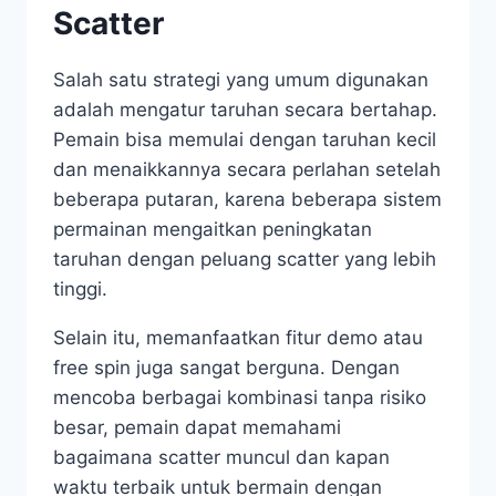
Scatter
Salah satu strategi yang umum digunakan
adalah mengatur taruhan secara bertahap.
Pemain bisa memulai dengan taruhan kecil
dan menaikkannya secara perlahan setelah
beberapa putaran, karena beberapa sistem
permainan mengaitkan peningkatan
taruhan dengan peluang scatter yang lebih
tinggi.
Selain itu, memanfaatkan fitur demo atau
free spin juga sangat berguna. Dengan
mencoba berbagai kombinasi tanpa risiko
besar, pemain dapat memahami
bagaimana scatter muncul dan kapan
waktu terbaik untuk bermain dengan