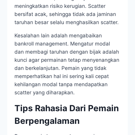
meningkatkan risiko kerugian. Scatter
bersifat acak, sehingga tidak ada jaminan
taruhan besar selalu menghasilkan scatter.
Kesalahan lain adalah mengabaikan
bankroll management. Mengatur modal
dan membagi taruhan dengan bijak adalah
kunci agar permainan tetap menyenangkan
dan berkelanjutan. Pemain yang tidak
memperhatikan hal ini sering kali cepat
kehilangan modal tanpa mendapatkan
scatter yang diharapkan.
Tips Rahasia Dari Pemain
Berpengalaman