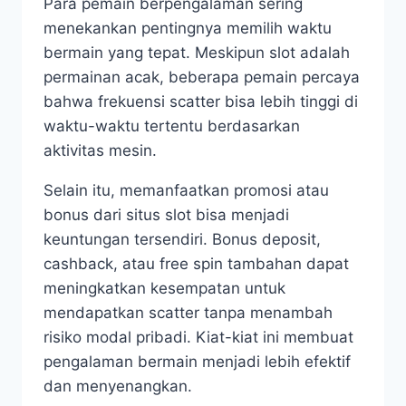
Para pemain berpengalaman sering
menekankan pentingnya memilih waktu
bermain yang tepat. Meskipun slot adalah
permainan acak, beberapa pemain percaya
bahwa frekuensi scatter bisa lebih tinggi di
waktu-waktu tertentu berdasarkan
aktivitas mesin.
Selain itu, memanfaatkan promosi atau
bonus dari situs slot bisa menjadi
keuntungan tersendiri. Bonus deposit,
cashback, atau free spin tambahan dapat
meningkatkan kesempatan untuk
mendapatkan scatter tanpa menambah
risiko modal pribadi. Kiat-kiat ini membuat
pengalaman bermain menjadi lebih efektif
dan menyenangkan.