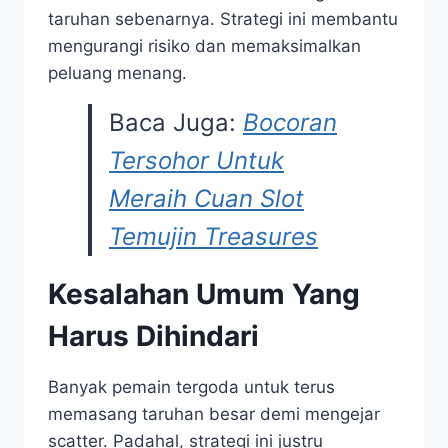
taruhan sebenarnya. Strategi ini membantu
mengurangi risiko dan memaksimalkan
peluang menang.
Baca Juga:
Bocoran
Tersohor Untuk
Meraih Cuan Slot
Temujin Treasures
Kesalahan Umum Yang
Harus Dihindari
Banyak pemain tergoda untuk terus
memasang taruhan besar demi mengejar
scatter. Padahal, strategi ini justru