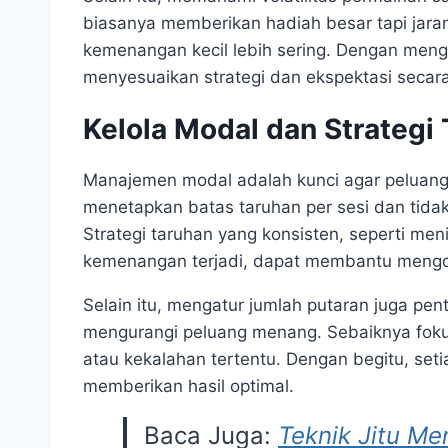
biasanya memberikan hadiah besar tapi jara
kemenangan kecil lebih sering. Dengan menget
menyesuaikan strategi dan ekspektasi secara 
Kelola Modal dan Strategi
Manajemen modal adalah kunci agar peluang
menetapkan batas taruhan per sesi dan tida
Strategi taruhan yang konsisten, seperti me
kemenangan terjadi, dapat membantu mengop
Selain itu, mengatur jumlah putaran juga pent
mengurangi peluang menang. Sebaiknya foku
atau kekalahan tertentu. Dengan begitu, seti
memberikan hasil optimal.
Baca Juga:
Teknik Jitu M