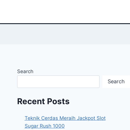
Search
Search
Recent Posts
Teknik Cerdas Meraih Jackpot Slot
Sugar Rush 1000