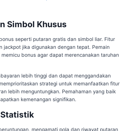
an Simbol Khusus
onus seperti putaran gratis dan simbol liar. Fitur
 jackpot jika digunakan dengan tepat. Pemain
 memicu bonus agar dapat merencanakan taruhan
pembayaran lebih tinggi dan dapat menggandakan
 memprioritaskan strategi untuk memanfaatkan fitur
taran lebih menguntungkan. Pemahaman yang baik
apatkan kemenangan signifikan.
Statistik
beruntungan, mengamati pola dan riwayat putaran