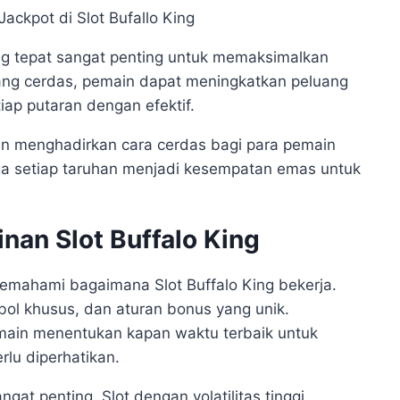
g tepat sangat penting untuk memaksimalkan
ng cerdas, pemain dapat meningkatkan peluang
ap putaran dengan efektif.
n menghadirkan cara cerdas bagi para pemain
ga setiap taruhan menjadi kesempatan emas untuk
an Slot Buffalo King
emahami bagaimana Slot Buffalo King bekerja.
bol khusus, dan aturan bonus yang unik.
ain menentukan kapan waktu terbaik untuk
lu diperhatikan.
gat penting. Slot dengan volatilitas tinggi