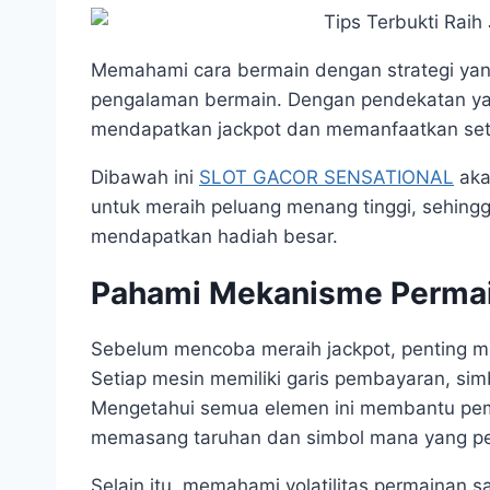
Memahami cara bermain dengan strategi yan
pengalaman bermain. Dengan pendekatan ya
mendapatkan jackpot dan memanfaatkan seti
Dibawah ini
SLOT GACOR SENSATIONAL
aka
untuk meraih peluang menang tinggi, sehing
mendapatkan hadiah besar.
Pahami Mekanisme Permain
Sebelum mencoba meraih jackpot, penting m
Setiap mesin memiliki garis pembayaran, sim
Mengetahui semua elemen ini membantu pem
memasang taruhan dan simbol mana yang per
Selain itu, memahami volatilitas permainan san