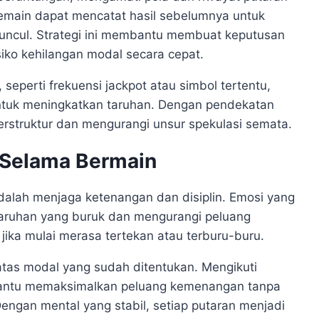
main dapat mencatat hasil sebelumnya untuk
uncul. Strategi ini membantu membuat keputusan
siko kehilangan modal secara cepat.
 seperti frekuensi jackpot atau simbol tertentu,
tuk meningkatkan taruhan. Dengan pendekatan
 terstruktur dan mengurangi unsur spekulasi semata.
n Selama Bermain
dalah menjaga ketenangan dan disiplin. Emosi yang
taruhan yang buruk dan mengurangi peluang
ika mulai merasa tertekan atau terburu-buru.
batas modal yang sudah ditentukan. Mengikuti
antu memaksimalkan peluang kemenangan tanpa
Dengan mental yang stabil, setiap putaran menjadi