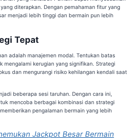
i yang diterapkan. Dengan pemahaman fitur yang
r menjadi lebih tinggi dan bermain pun lebih
egi Tepat
aman adalah manajemen modal. Tentukan batas
k mengalami kerugian yang signifikan. Strategi
us dan mengurangi risiko kehilangan kendali saat
jadi beberapa sesi taruhan. Dengan cara ini,
tuk mencoba berbagai kombinasi dan strategi
i memberikan pengalaman bermain yang lebih
enemukan Jackpot Besar Bermain