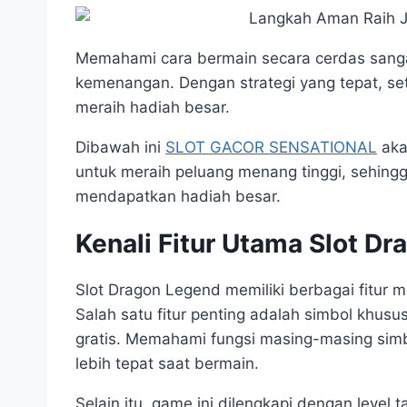
Memahami cara bermain secara cerdas sang
kemenangan. Dengan strategi yang tepat, set
meraih hadiah besar.
Dibawah ini
SLOT GACOR SENSATIONAL
aka
untuk meraih peluang menang tinggi, sehing
mendapatkan hadiah besar.
Kenali Fitur Utama Slot D
Slot Dragon Legend memiliki berbagai fitur
Salah satu fitur penting adalah simbol khu
gratis. Memahami fungsi masing-masing si
lebih tepat saat bermain.
Selain itu, game ini dilengkapi dengan level