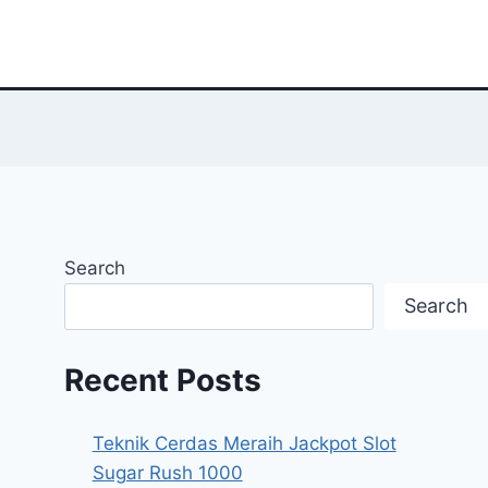
Search
Search
Recent Posts
Teknik Cerdas Meraih Jackpot Slot
Sugar Rush 1000