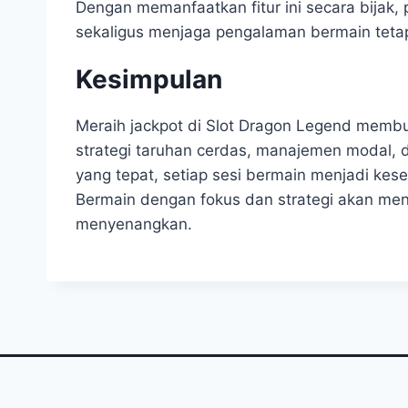
Dengan memanfaatkan fitur ini secara bijak,
sekaligus menjaga pengalaman bermain tet
Kesimpulan
Meraih jackpot di Slot Dragon Legend memb
strategi taruhan cerdas, manajemen modal,
yang tepat, setiap sesi bermain menjadi ke
Bermain dengan fokus dan strategi akan me
menyenangkan.