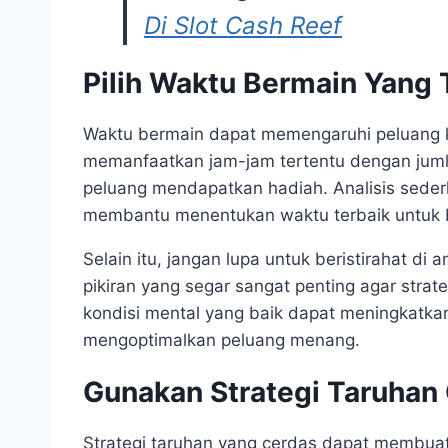
Di Slot Cash Reef
Pilih Waktu Bermain Yang 
Waktu bermain dapat memengaruhi peluang 
memanfaatkan jam-jam tertentu dengan juml
peluang mendapatkan hadiah. Analisis sede
membantu menentukan waktu terbaik untuk 
Selain itu, jangan lupa untuk beristirahat di
pikiran yang segar sangat penting agar strat
kondisi mental yang baik dapat meningkatka
mengoptimalkan peluang menang.
Gunakan Strategi Taruhan
Strategi taruhan yang cerdas dapat membuat