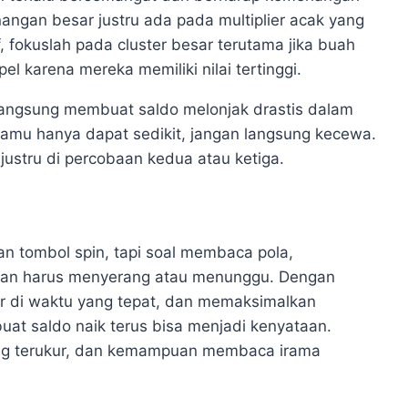
nangan besar justru ada pada multiplier acak yang
f, fokuslah pada cluster besar terutama jika buah
el karena mereka memiliki nilai tertinggi.
 langsung membuat saldo melonjak drastis dalam
 kamu hanya dapat sedikit, jangan langsung kecewa.
ustru di percobaan kedua atau ketiga.
 tombol spin, tapi soal membaca pola,
an harus menyerang atau menunggu. Dengan
r di waktu yang tepat, dan memaksimalkan
buat saldo naik terus bisa menjadi kenyataan.
ang terukur, dan kemampuan membaca irama