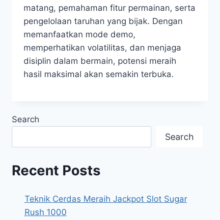
matang, pemahaman fitur permainan, serta
pengelolaan taruhan yang bijak. Dengan
memanfaatkan mode demo,
memperhatikan volatilitas, dan menjaga
disiplin dalam bermain, potensi meraih
hasil maksimal akan semakin terbuka.
Search
Search
Recent Posts
Teknik Cerdas Meraih Jackpot Slot Sugar
Rush 1000