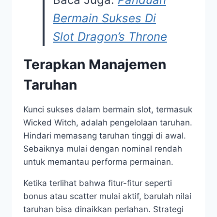
Bermain Sukses Di
Slot Dragon’s Throne
Terapkan Manajemen
Taruhan
Kunci sukses dalam bermain slot, termasuk
Wicked Witch, adalah pengelolaan taruhan.
Hindari memasang taruhan tinggi di awal.
Sebaiknya mulai dengan nominal rendah
untuk memantau performa permainan.
Ketika terlihat bahwa fitur-fitur seperti
bonus atau scatter mulai aktif, barulah nilai
taruhan bisa dinaikkan perlahan. Strategi