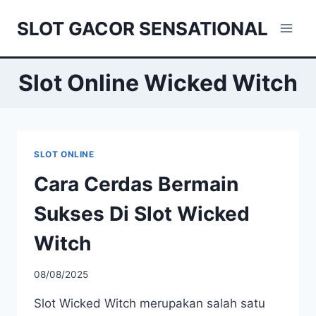
Skip
SLOT GACOR SENSATIONAL
to
content
Slot Online Wicked Witch
SLOT ONLINE
Cara Cerdas Bermain
Sukses Di Slot Wicked
Witch
08/08/2025
Slot Wicked Witch merupakan salah satu