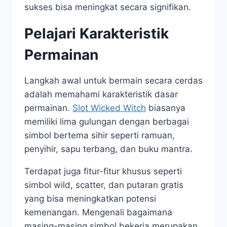
sukses bisa meningkat secara signifikan.
Pelajari Karakteristik
Permainan
Langkah awal untuk bermain secara cerdas
adalah memahami karakteristik dasar
permainan.
Slot Wicked Witch
biasanya
memiliki lima gulungan dengan berbagai
simbol bertema sihir seperti ramuan,
penyihir, sapu terbang, dan buku mantra.
Terdapat juga fitur-fitur khusus seperti
simbol wild, scatter, dan putaran gratis
yang bisa meningkatkan potensi
kemenangan. Mengenali bagaimana
masing-masing simbol bekerja merupakan