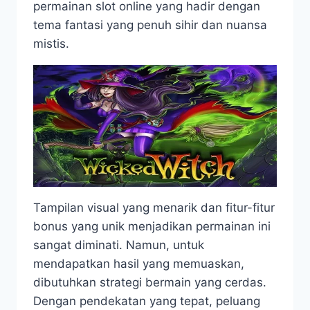
permainan slot online yang hadir dengan
tema fantasi yang penuh sihir dan nuansa
mistis.
Tampilan visual yang menarik dan fitur-fitur
bonus yang unik menjadikan permainan ini
sangat diminati. Namun, untuk
mendapatkan hasil yang memuaskan,
dibutuhkan strategi bermain yang cerdas.
Dengan pendekatan yang tepat, peluang