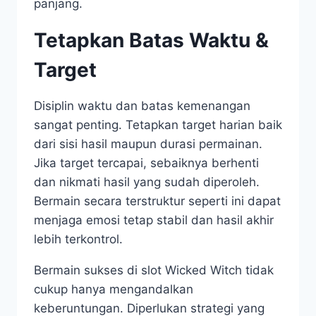
panjang.
Tetapkan Batas Waktu &
Target
Disiplin waktu dan batas kemenangan
sangat penting. Tetapkan target harian baik
dari sisi hasil maupun durasi permainan.
Jika target tercapai, sebaiknya berhenti
dan nikmati hasil yang sudah diperoleh.
Bermain secara terstruktur seperti ini dapat
menjaga emosi tetap stabil dan hasil akhir
lebih terkontrol.
Bermain sukses di slot Wicked Witch tidak
cukup hanya mengandalkan
keberuntungan. Diperlukan strategi yang