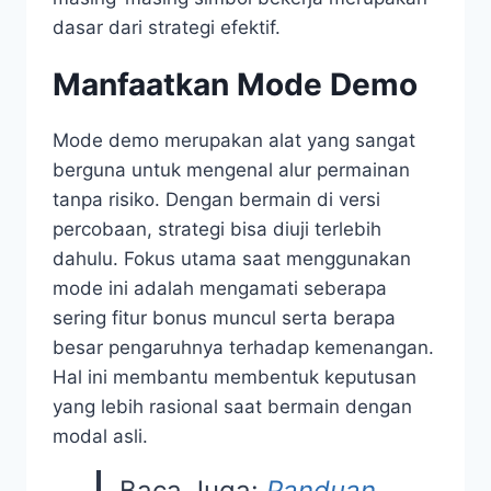
dasar dari strategi efektif.
Manfaatkan Mode Demo
Mode demo merupakan alat yang sangat
berguna untuk mengenal alur permainan
tanpa risiko. Dengan bermain di versi
percobaan, strategi bisa diuji terlebih
dahulu. Fokus utama saat menggunakan
mode ini adalah mengamati seberapa
sering fitur bonus muncul serta berapa
besar pengaruhnya terhadap kemenangan.
Hal ini membantu membentuk keputusan
yang lebih rasional saat bermain dengan
modal asli.
Baca Juga:
Panduan