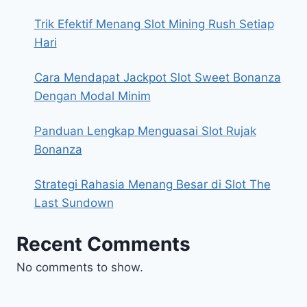
Trik Efektif Menang Slot Mining Rush Setiap
Hari
Cara Mendapat Jackpot Slot Sweet Bonanza
Dengan Modal Minim
Panduan Lengkap Menguasai Slot Rujak
Bonanza
Strategi Rahasia Menang Besar di Slot The
Last Sundown
Recent Comments
No comments to show.