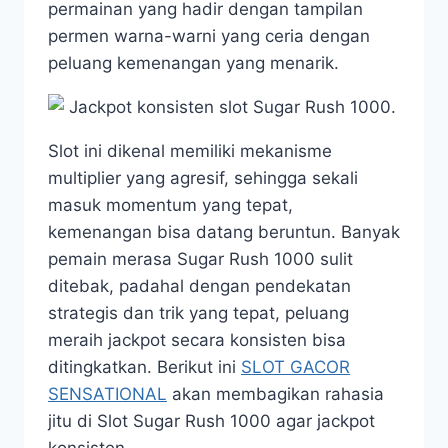
permainan yang hadir dengan tampilan
permen warna-warni yang ceria dengan
peluang kemenangan yang menarik.
Slot ini dikenal memiliki mekanisme
multiplier yang agresif, sehingga sekali
masuk momentum yang tepat,
kemenangan bisa datang beruntun. Banyak
pemain merasa Sugar Rush 1000 sulit
ditebak, padahal dengan pendekatan
strategis dan trik yang tepat, peluang
meraih jackpot secara konsisten bisa
ditingkatkan. Berikut ini
SLOT GACOR
SENSATIONAL
akan membagikan rahasia
jitu di Slot Sugar Rush 1000 agar jackpot