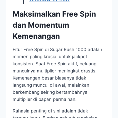
Maksimalkan Free Spin
dan Momentum
Kemenangan
Fitur Free Spin di Sugar Rush 1000 adalah
momen paling krusial untuk jackpot
konsisten. Saat Free Spin aktif, peluang
munculnya multiplier meningkat drastis.
Kemenangan besar biasanya tidak
langsung muncul di awal, melainkan
berkembang seiring bertambahnya
multiplier di papan permainan.
Rahasia penting di sini adalah tidak