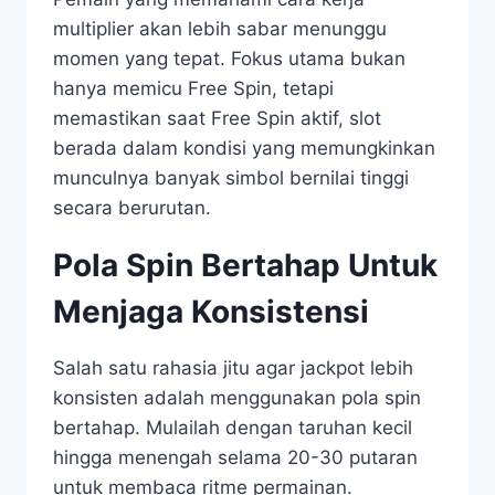
multiplier akan lebih sabar menunggu
momen yang tepat. Fokus utama bukan
hanya memicu Free Spin, tetapi
memastikan saat Free Spin aktif, slot
berada dalam kondisi yang memungkinkan
munculnya banyak simbol bernilai tinggi
secara berurutan.
Pola Spin Bertahap Untuk
Menjaga Konsistensi
Salah satu rahasia jitu agar jackpot lebih
konsisten adalah menggunakan pola spin
bertahap. Mulailah dengan taruhan kecil
hingga menengah selama 20-30 putaran
untuk membaca ritme permainan.