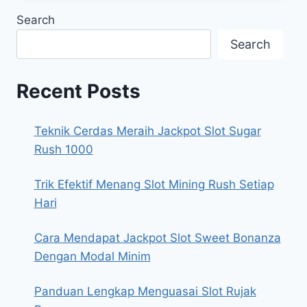
Search
Search
Recent Posts
Teknik Cerdas Meraih Jackpot Slot Sugar
Rush 1000
Trik Efektif Menang Slot Mining Rush Setiap
Hari
Cara Mendapat Jackpot Slot Sweet Bonanza
Dengan Modal Minim
Panduan Lengkap Menguasai Slot Rujak