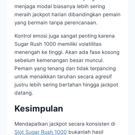
menjaga modal biasanya lebih sering
meraih jackpot harian dibandingkan pemain
yang bermain tanpa perencanaan.
Kontrol emosi juga sangat penting karena
Sugar Rush 1000 memiliki volatilitas
menengah ke tinggi. Akan ada fase kosong
sebelum kemenangan besar muncul.
Pemain yang tenang dan tidak terpancing
untuk menaikkan taruhan secara agresif
justru lebih sering bertahan hingga jackpot
datang.
Kesimpulan
Mendapatkan jackpot secara konsisten di
Slot Sugar Rush 1000
bukanlah hasil