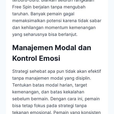
terburu-buru. Biarkan seluruh rangkaian
Free Spin berjalan tanpa mengubah
taruhan. Banyak pemain gagal
memaksimalkan potensi karena tidak sabar
dan kehilangan momentum kemenangan
yang seharusnya bisa berlanjut.
Manajemen Modal dan
Kontrol Emosi
Strategi sehebat apa pun tidak akan efektif
tanpa manajemen modal yang disiplin.
Tentukan batas modal harian, target
kemenangan, dan batas kekalahan
sebelum bermain. Dengan cara ini, pemain
bisa tetap fokus pada strategi tanpa
tekanan emosional. Pemain yang konsisten