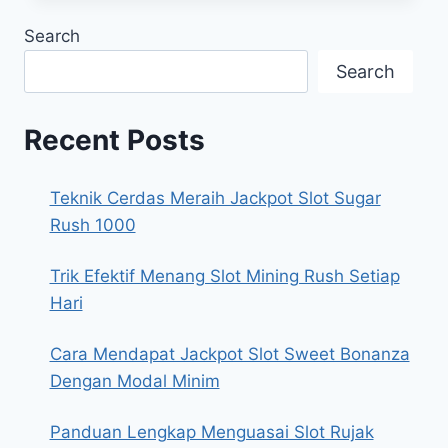
Search
Search
Recent Posts
Teknik Cerdas Meraih Jackpot Slot Sugar
Rush 1000
Trik Efektif Menang Slot Mining Rush Setiap
Hari
Cara Mendapat Jackpot Slot Sweet Bonanza
Dengan Modal Minim
Panduan Lengkap Menguasai Slot Rujak