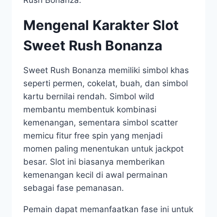
Rush Bonanza.
Mengenal Karakter Slot
Sweet Rush Bonanza
Sweet Rush Bonanza memiliki simbol khas
seperti permen, cokelat, buah, dan simbol
kartu bernilai rendah. Simbol wild
membantu membentuk kombinasi
kemenangan, sementara simbol scatter
memicu fitur free spin yang menjadi
momen paling menentukan untuk jackpot
besar. Slot ini biasanya memberikan
kemenangan kecil di awal permainan
sebagai fase pemanasan.
Pemain dapat memanfaatkan fase ini untuk