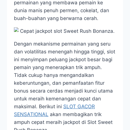
permainan yang membawa pemain ke
dunia manis penuh permen, cokelat, dan
buah-buahan yang berwarna cerah.
Dengan mekanisme permainan yang seru
dan volatilitas menengah hingga tinggi, slot
ini menyimpan peluang jackpot besar bagi
pemain yang menerapkan trik ampuh.
Tidak cukup hanya mengandalkan
keberuntungan, dan pemanfaatan fitur
bonus secara cerdas menjadi kunci utama
untuk meraih kemenangan cepat dan
maksimal. Berikut ini
SLOT GACOR
SENSATIONAL
akan membagikan trik
ampuh cepat meraih jackpot di Slot Sweet