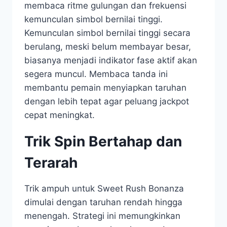
membaca ritme gulungan dan frekuensi
kemunculan simbol bernilai tinggi.
Kemunculan simbol bernilai tinggi secara
berulang, meski belum membayar besar,
biasanya menjadi indikator fase aktif akan
segera muncul. Membaca tanda ini
membantu pemain menyiapkan taruhan
dengan lebih tepat agar peluang jackpot
cepat meningkat.
Trik Spin Bertahap dan
Terarah
Trik ampuh untuk Sweet Rush Bonanza
dimulai dengan taruhan rendah hingga
menengah. Strategi ini memungkinkan