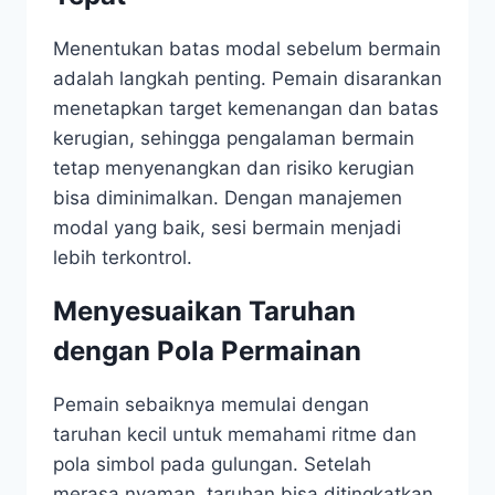
Menentukan batas modal sebelum bermain
adalah langkah penting. Pemain disarankan
menetapkan target kemenangan dan batas
kerugian, sehingga pengalaman bermain
tetap menyenangkan dan risiko kerugian
bisa diminimalkan. Dengan manajemen
modal yang baik, sesi bermain menjadi
lebih terkontrol.
Menyesuaikan Taruhan
dengan Pola Permainan
Pemain sebaiknya memulai dengan
taruhan kecil untuk memahami ritme dan
pola simbol pada gulungan. Setelah
merasa nyaman, taruhan bisa ditingkatkan