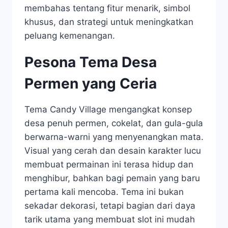
membahas tentang fitur menarik, simbol
khusus, dan strategi untuk meningkatkan
peluang kemenangan.
Pesona Tema Desa
Permen yang Ceria
Tema Candy Village mengangkat konsep
desa penuh permen, cokelat, dan gula-gula
berwarna-warni yang menyenangkan mata.
Visual yang cerah dan desain karakter lucu
membuat permainan ini terasa hidup dan
menghibur, bahkan bagi pemain yang baru
pertama kali mencoba. Tema ini bukan
sekadar dekorasi, tetapi bagian dari daya
tarik utama yang membuat slot ini mudah