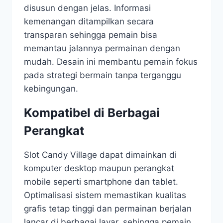
disusun dengan jelas. Informasi
kemenangan ditampilkan secara
transparan sehingga pemain bisa
memantau jalannya permainan dengan
mudah. Desain ini membantu pemain fokus
pada strategi bermain tanpa terganggu
kebingungan.
Kompatibel di Berbagai
Perangkat
Slot Candy Village dapat dimainkan di
komputer desktop maupun perangkat
mobile seperti smartphone dan tablet.
Optimalisasi sistem memastikan kualitas
grafis tetap tinggi dan permainan berjalan
lancar di berbagai layar, sehingga pemain