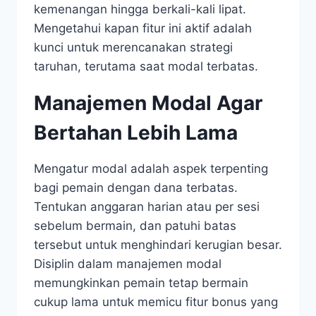
kemenangan hingga berkali-kali lipat.
Mengetahui kapan fitur ini aktif adalah
kunci untuk merencanakan strategi
taruhan, terutama saat modal terbatas.
Manajemen Modal Agar
Bertahan Lebih Lama
Mengatur modal adalah aspek terpenting
bagi pemain dengan dana terbatas.
Tentukan anggaran harian atau per sesi
sebelum bermain, dan patuhi batas
tersebut untuk menghindari kerugian besar.
Disiplin dalam manajemen modal
memungkinkan pemain tetap bermain
cukup lama untuk memicu fitur bonus yang