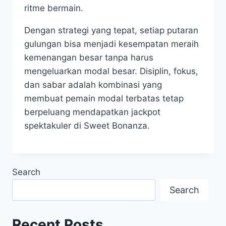
ritme bermain.
Dengan strategi yang tepat, setiap putaran
gulungan bisa menjadi kesempatan meraih
kemenangan besar tanpa harus
mengeluarkan modal besar. Disiplin, fokus,
dan sabar adalah kombinasi yang
membuat pemain modal terbatas tetap
berpeluang mendapatkan jackpot
spektakuler di Sweet Bonanza.
Search
Search
Recent Posts