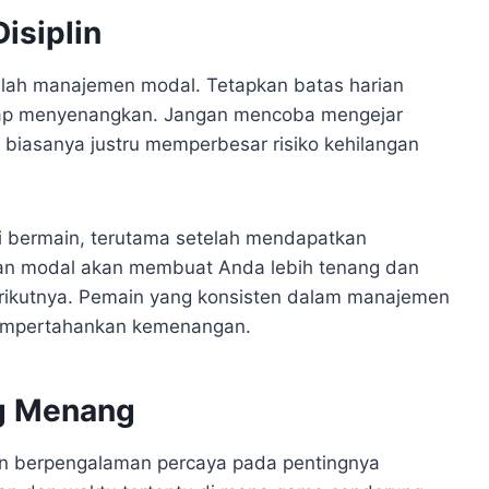
isiplin
alah manajemen modal. Tetapkan batas harian
tap menyenangkan. Jangan mencoba mengejar
i biasanya justru memperbesar risiko kehilangan
ti bermain, terutama setelah mendapatkan
aan modal akan membuat Anda lebih tenang dan
erikutnya. Pemain yang konsisten dalam manajemen
mempertahankan kemenangan.
ng Menang
ain berpengalaman percaya pada pentingnya