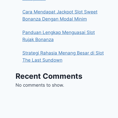
Cara Mendapat Jackpot Slot Sweet
Bonanza Dengan Modal Minim
Panduan Lengkap Menguasai Slot
Rujak Bonanza
Strategi Rahasia Menang Besar di Slot
The Last Sundown
Recent Comments
No comments to show.