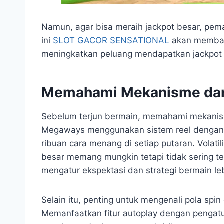
Namun, agar bisa meraih jackpot besar, pema
ini
SLOT GACOR SENSATIONAL
akan membah
meningkatkan peluang mendapatkan jackpot d
Memahami Mekanisme dan P
Sebelum terjun bermain, memahami mekanis
Megaways menggunakan sistem reel dengan 
ribuan cara menang di setiap putaran. Volati
besar memang mungkin tetapi tidak sering t
mengatur ekspektasi dan strategi bermain lebi
Selain itu, penting untuk mengenali pola spin
Memanfaatkan fitur autoplay dengan pengat