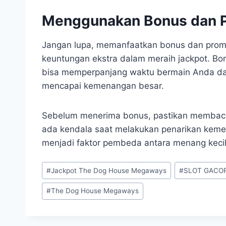
Menggunakan Bonus dan 
Jangan lupa, memanfaatkan bonus dan promos
keuntungan ekstra dalam meraih jackpot. Bo
bisa memperpanjang waktu bermain Anda da
mencapai kemenangan besar.
Sebelum menerima bonus, pastikan membaca 
ada kendala saat melakukan penarikan kemen
menjadi faktor pembeda antara menang keci
Post
#
Jackpot The Dog House Megaways
#
SLOT GACO
Tags:
#
The Dog House Megaways