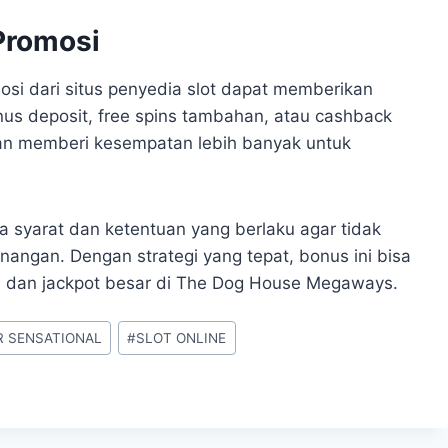
Promosi
i dari situs penyedia slot dapat memberikan
nus deposit, free spins tambahan, atau cashback
n memberi kesempatan lebih banyak untuk
syarat dan ketentuan yang berlaku agar tidak
angan. Dengan strategi yang tepat, bonus ini bisa
l dan jackpot besar di The Dog House Megaways.
R SENSATIONAL
#
SLOT ONLINE