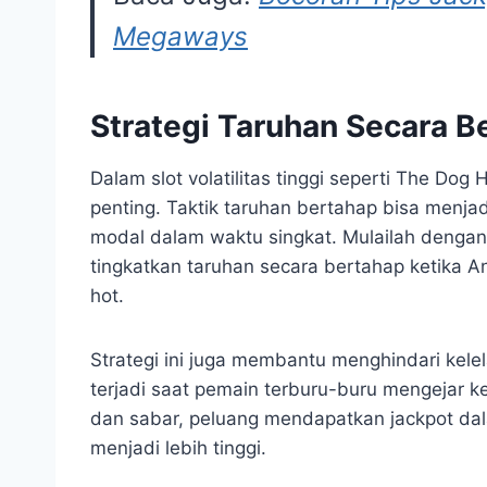
Megaways
Strategi Taruhan Secara B
Dalam slot volatilitas tinggi seperti The D
penting. Taktik taruhan bertahap bisa menjadi
modal dalam waktu singkat. Mulailah dengan
tingkatkan taruhan secara bertahap ketika
hot.
Strategi ini juga membantu menghindari kele
terjadi saat pemain terburu-buru mengejar 
dan sabar, peluang mendapatkan jackpot dal
menjadi lebih tinggi.