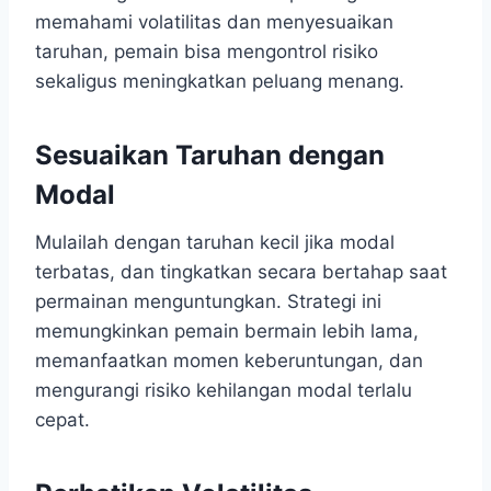
memahami volatilitas dan menyesuaikan
taruhan, pemain bisa mengontrol risiko
sekaligus meningkatkan peluang menang.
Sesuaikan Taruhan dengan
Modal
Mulailah dengan taruhan kecil jika modal
terbatas, dan tingkatkan secara bertahap saat
permainan menguntungkan. Strategi ini
memungkinkan pemain bermain lebih lama,
memanfaatkan momen keberuntungan, dan
mengurangi risiko kehilangan modal terlalu
cepat.