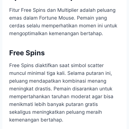
Fitur Free Spins dan Multiplier adalah peluang
emas dalam Fortune Mouse. Pemain yang
cerdas selalu memperhatikan momen ini untuk
mengoptimalkan kemenangan bertahap.
Free Spins
Free Spins diaktifkan saat simbol scatter
muncul minimal tiga kali. Selama putaran ini,
peluang mendapatkan kombinasi menang
meningkat drastis. Pemain disarankan untuk
mempertahankan taruhan moderat agar bisa
menikmati lebih banyak putaran gratis
sekaligus meningkatkan peluang meraih
kemenangan bertahap.