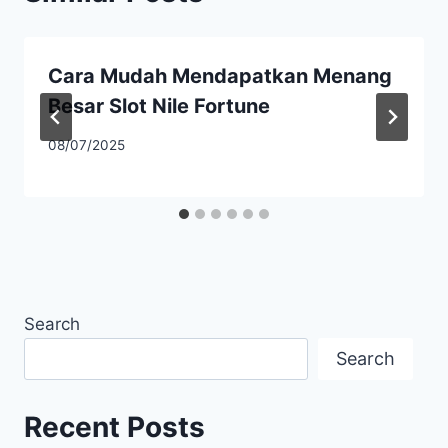
Cara Mudah Mendapatkan Menang
Besar Slot Nile Fortune
08/07/2025
Search
Search
Recent Posts