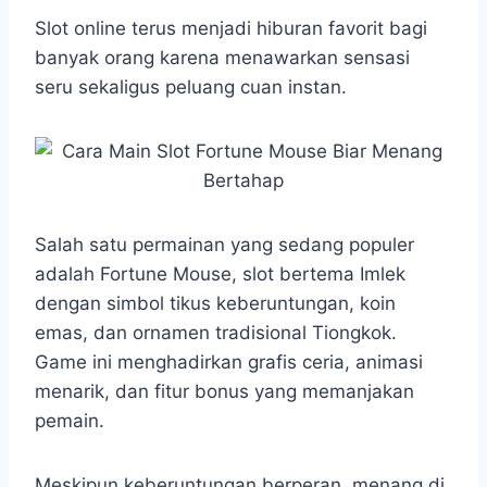
h
a
e
e
k
i
h
a
c
s
l
y
n
a
Slot online terus menjadi hiburan favorit bagi
t
e
s
e
p
e
r
banyak orang karena menawarkan sensasi
s
b
e
g
e
e
seru sekaligus peluang cuan instan.
A
o
n
r
p
o
g
a
p
k
e
m
r
Salah satu permainan yang sedang populer
adalah Fortune Mouse, slot bertema Imlek
dengan simbol tikus keberuntungan, koin
emas, dan ornamen tradisional Tiongkok.
Game ini menghadirkan grafis ceria, animasi
menarik, dan fitur bonus yang memanjakan
pemain.
Meskipun keberuntungan berperan, menang di