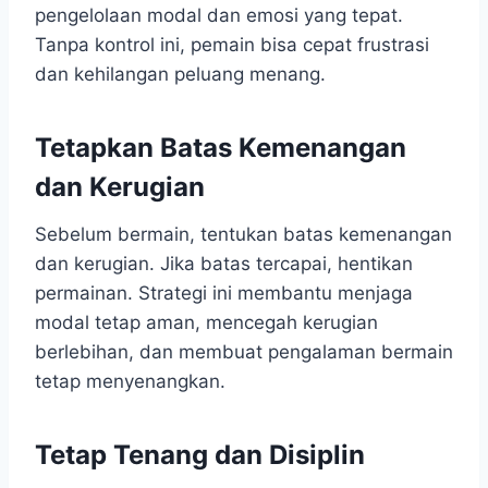
pengelolaan modal dan emosi yang tepat.
Tanpa kontrol ini, pemain bisa cepat frustrasi
dan kehilangan peluang menang.
Tetapkan Batas Kemenangan
dan Kerugian
Sebelum bermain, tentukan batas kemenangan
dan kerugian. Jika batas tercapai, hentikan
permainan. Strategi ini membantu menjaga
modal tetap aman, mencegah kerugian
berlebihan, dan membuat pengalaman bermain
tetap menyenangkan.
Tetap Tenang dan Disiplin