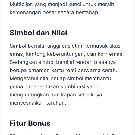
Multiplier, yang menjadi kunci untuk meraih
kemenangan besar secara bertahap.
Simbol dan Nilai
Simbol bernilai tinggi di slot ini termasuk tikus
emas, kantong keberuntungan, dan koin emas.
Sedangkan simbol bernilai rendah biasanya
berupa ornamen kartu remi berwarna cerah.
Mengetahui nilai setiap simbol membantu
pemain menentukan kombinasi yang
menguntungkan dan kapan sebaiknya
menyesuaikan taruhan.
Fitur Bonus