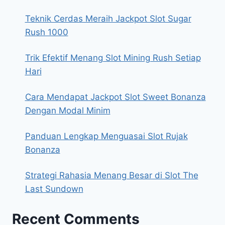
Teknik Cerdas Meraih Jackpot Slot Sugar
Rush 1000
Trik Efektif Menang Slot Mining Rush Setiap
Hari
Cara Mendapat Jackpot Slot Sweet Bonanza
Dengan Modal Minim
Panduan Lengkap Menguasai Slot Rujak
Bonanza
Strategi Rahasia Menang Besar di Slot The
Last Sundown
Recent Comments