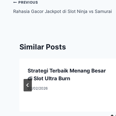
Post
PREVIOUS
Rahasia Gacor Jackpot di Slot Ninja vs Samurai
navigation
Similar Posts
Strategi Terbaik Menang Besar
di Slot Ultra Burn
02/02/2026