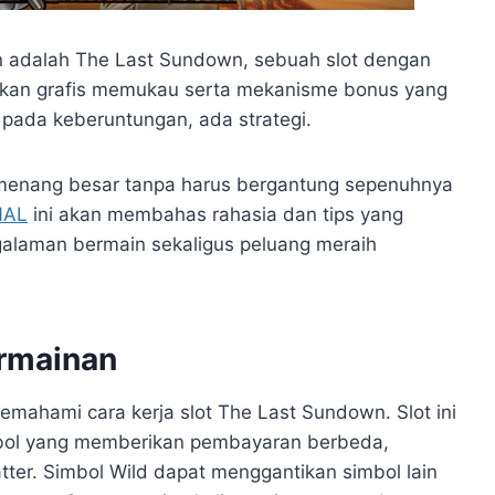
n adalah The Last Sundown, sebuah slot dengan
rkan grafis memukau serta mekanisme bonus yang
 pada keberuntungan, ada strategi.
 menang besar tanpa harus bergantung sepenuhnya
NAL
ini akan membahas rahasia dan tips yang
laman bermain sekaligus peluang meraih
rmainan
mahami cara kerja slot The Last Sundown. Slot ini
mbol yang memberikan pembayaran berbeda,
tter. Simbol Wild dapat menggantikan simbol lain