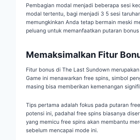
Pembagian modal menjadi beberapa sesi kecil
modal tertentu, bagi menjadi 3 5 sesi taruh
memungkinkan Anda tetap bermain meski men
peluang untuk memanfaatkan putaran bonus d
Memaksimalkan Fitur Bon
Fitur bonus di The Last Sundown merupaka
Game ini menawarkan free spins, simbol pen
masing bisa memberikan kemenangan signifi
Tips pertama adalah fokus pada putaran fr
potensi ini, padahal free spins biasanya di
yang memicu free spins akan membantu mere
sebelum mencapai mode ini.