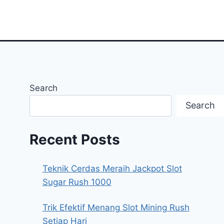
Search
Search
Recent Posts
Teknik Cerdas Meraih Jackpot Slot
Sugar Rush 1000
Trik Efektif Menang Slot Mining Rush
Setiap Hari