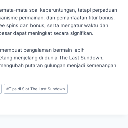
mata-mata soal keberuntungan, tetapi perpaduan
anisme permainan, dan pemanfaatan fitur bonus.
e spins dan bonus, serta mengatur waktu dan
esar dapat meningkat secara signifikan.
an membuat pengalaman bermain lebih
petang menjelang di dunia The Last Sundown,
uk mengubah putaran gulungan menjadi kemenangan
#
Tips di Slot The Last Sundown