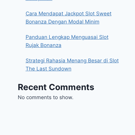
Cara Mendapat Jackpot Slot Sweet
Bonanza Dengan Modal Minim
Panduan Lengkap Menguasai Slot
Rujak Bonanza
Strategi Rahasia Menang Besar di Slot
The Last Sundown
Recent Comments
No comments to show.