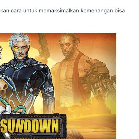
mukan cara untuk memaksimalkan kemenangan bisa