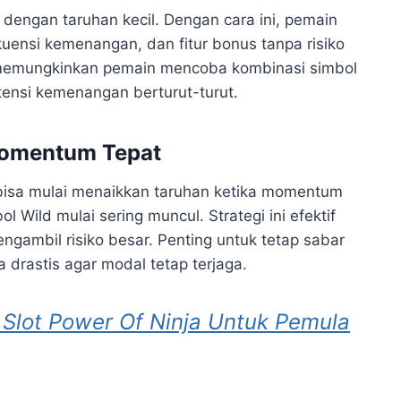
 dengan taruhan kecil. Dengan cara ini, pemain
kuensi kemenangan, dan fitur bonus tanpa risiko
a memungkinkan pemain mencoba kombinasi simbol
ensi kemenangan berturut-turut.
Momentum Tepat
bisa mulai menaikkan taruhan ketika momentum
 Wild mulai sering muncul. Strategi ini efektif
ambil risiko besar. Penting untuk tetap sabar
 drastis agar modal tetap terjaga.
Slot Power Of Ninja Untuk Pemula