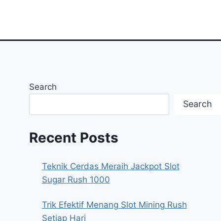
Search
Search
Recent Posts
Teknik Cerdas Meraih Jackpot Slot
Sugar Rush 1000
Trik Efektif Menang Slot Mining Rush
Setiap Hari