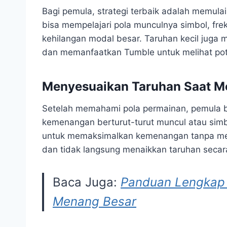
Bagi pemula, strategi terbaik adalah memulai
bisa mempelajari pola munculnya simbol, fre
kehilangan modal besar. Taruhan kecil jug
dan memanfaatkan Tumble untuk melihat pot
Menyesuaikan Taruhan Saat 
Setelah memahami pola permainan, pemula 
kemenangan berturut-turut muncul atau simbol
untuk memaksimalkan kemenangan tanpa meng
dan tidak langsung menaikkan taruhan secara
Baca Juga:
Panduan Lengkap 
Menang Besar