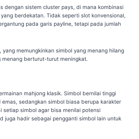
 dengan sistem cluster pays, di mana kombinasi
ang berdekatan. Tidak seperti slot konvensional,
gantung pada garis payline, tetapi pada jumlah
mble, yang memungkinkan simbol yang menang hilang
g menang berturut-turut meningkat.
rmainan mahjong klasik. Simbol bernilai tinggi
l emas, sedangkan simbol biasa berupa karakter
setiap simbol agar bisa menilai potensi
 juga hadir sebagai pengganti simbol lain untuk