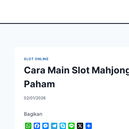
Skip
to
content
SLOT ONLINE
Cara Main Slot Mahjon
Paham
02/01/2026
Bagikan
W
F
M
T
S
L
X
S