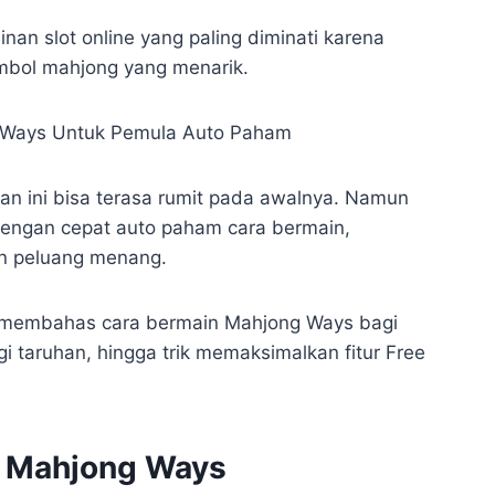
an slot online yang paling diminati karena
mbol mahjong yang menarik.
 ini bisa terasa rumit pada awalnya. Namun
engan cepat auto paham cara bermain,
n peluang menang.
 membahas cara bermain Mahjong Ways bagi
gi taruhan, hingga trik memaksimalkan fitur Free
 Mahjong Ways