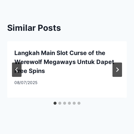
Similar Posts
Langkah Main Slot Curse of the
Werewolf Megaways Untuk Dapet
Free Spins
08/07/2025