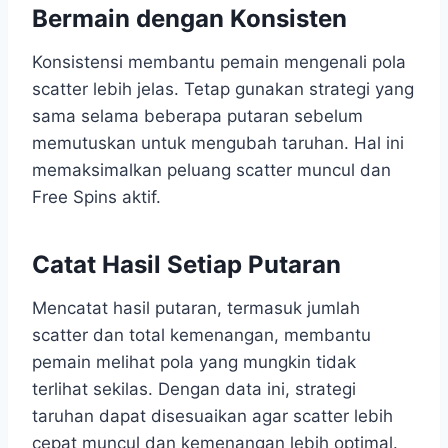
Bermain dengan Konsisten
Konsistensi membantu pemain mengenali pola
scatter lebih jelas. Tetap gunakan strategi yang
sama selama beberapa putaran sebelum
memutuskan untuk mengubah taruhan. Hal ini
memaksimalkan peluang scatter muncul dan
Free Spins aktif.
Catat Hasil Setiap Putaran
Mencatat hasil putaran, termasuk jumlah
scatter dan total kemenangan, membantu
pemain melihat pola yang mungkin tidak
terlihat sekilas. Dengan data ini, strategi
taruhan dapat disesuaikan agar scatter lebih
cepat muncul dan kemenangan lebih optimal.