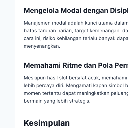
Mengelola Modal dengan Disipl
Manajemen modal adalah kunci utama dalam 
batas taruhan harian, target kemenangan, d
cara ini, risiko kehilangan terlalu banyak da
menyenangkan.
Memahami Ritme dan Pola Per
Meskipun hasil slot bersifat acak, memaha
lebih percaya diri. Mengamati kapan simbol
momen tertentu dapat meningkatkan pelua
bermain yang lebih strategis.
Kesimpulan