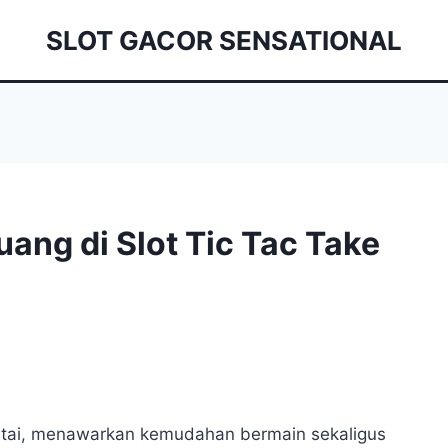
SLOT GACOR SENSATIONAL
ang di Slot Tic Tac Take
antai, menawarkan kemudahan bermain sekaligus