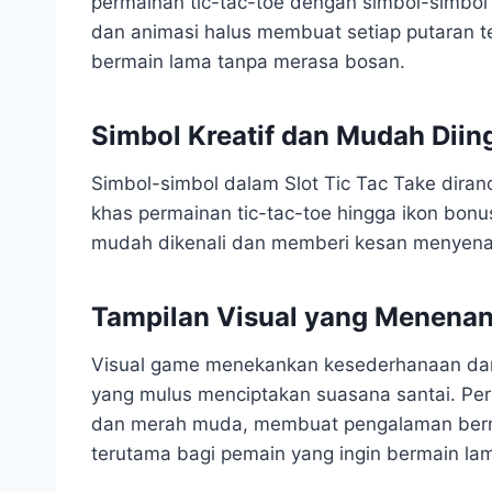
permainan tic-tac-toe dengan simbol-simbol
dan animasi halus membuat setiap putaran 
bermain lama tanpa merasa bosan.
Simbol Kreatif dan Mudah Diin
Simbol-simbol dalam Slot Tic Tac Take diran
khas permainan tic-tac-toe hingga ikon bon
mudah dikenali dan memberi kesan menyena
Tampilan Visual yang Menena
Visual game menekankan kesederhanaan dan
yang mulus menciptakan suasana santai. Per
dan merah muda, membuat pengalaman berma
terutama bagi pemain yang ingin bermain la