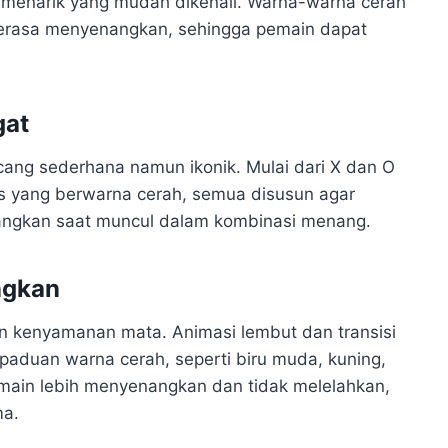
 menarik yang mudah dikenali. Warna-warna cerah
terasa menyenangkan, sehingga pemain dapat
gat
cang sederhana namun ikonik. Mulai dari X dan O
us yang berwarna cerah, semua disusun agar
ngkan saat muncul dalam kombinasi menang.
ngkan
 kenyamanan mata. Animasi lembut dan transisi
paduan warna cerah, seperti biru muda, kuning,
in lebih menyenangkan dan tidak melelahkan,
ma.