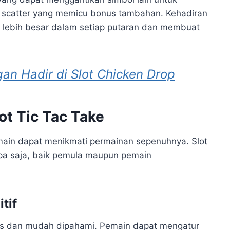
 scatter yang memicu bonus tambahan. Kehadiran
lebih besar dalam setiap putaran dan membuat
n Hadir di Slot Chicken Drop
t Tic Tac Take
main dapat menikmati permainan sepenuhnya. Slot
apa saja, baik pemula maupun pemain
tif
las dan mudah dipahami. Pemain dapat mengatur