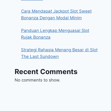
Cara Mendapat Jackpot Slot Sweet
Bonanza Dengan Modal Minim
Panduan Lengkap Menguasai Slot
Rujak Bonanza
Strategi Rahasia Menang Besar di Slot
The Last Sundown
Recent Comments
No comments to show.