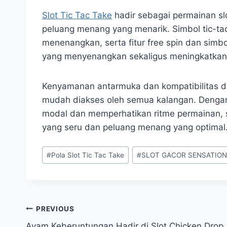
Slot Tic Tac Take
hadir sebagai permainan s
peluang menang yang menarik. Simbol tic-tac
menenangkan, serta fitur free spin dan sim
yang menyenangkan sekaligus meningkatkan
Kenyamanan antarmuka dan kompatibilitas d
mudah diakses oleh semua kalangan. Dengan
modal dan memperhatikan ritme permainan,
yang seru dan peluang menang yang optimal
Post
#
Pola Slot Tic Tac Take
#
SLOT GACOR SENSATIO
Tags:
Post
PREVIOUS
Ayam Keberuntungan Hadir di Slot Chicken Drop