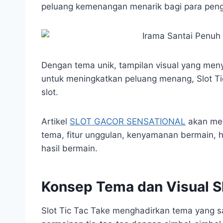
t
e
s
e
p
e
r
peluang kemenangan menarik bagi para pengg
s
b
e
g
e
e
A
o
n
r
p
o
g
a
p
k
e
m
r
Dengan tema unik, tampilan visual yang men
untuk meningkatkan peluang menang, Slot Ti
slot.
Artikel
SLOT GACOR SENSATIONAL
akan mem
tema, fitur unggulan, kenyamanan bermain, 
hasil bermain.
Konsep Tema dan Visual Sl
Slot Tic Tac Take menghadirkan tema yang 