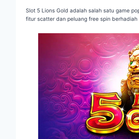
h
a
e
e
k
i
h
a
c
s
l
y
n
a
Slot 5 Lions Gold adalah salah satu game po
t
e
s
e
p
e
r
fitur scatter dan peluang free spin berhadiah
s
b
e
g
e
e
A
o
n
r
p
o
g
a
p
k
e
m
r