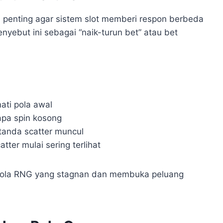
gi penting agar sistem slot memberi respon berbeda
yebut ini sebagai “naik-turun bet” atau bet
ati pola awal
apa spin kosong
 tanda scatter muncul
tter mulai sering terlihat
u pola RNG yang stagnan dan membuka peluang