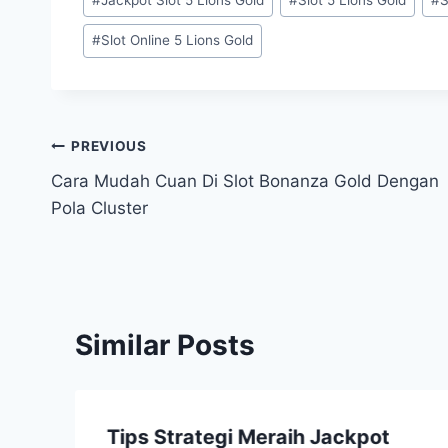
Tags:
#
Slot Online 5 Lions Gold
Post
PREVIOUS
Cara Mudah Cuan Di Slot Bonanza Gold Dengan
navigation
Pola Cluster
Similar Posts
Tips Strategi Meraih Jackpot