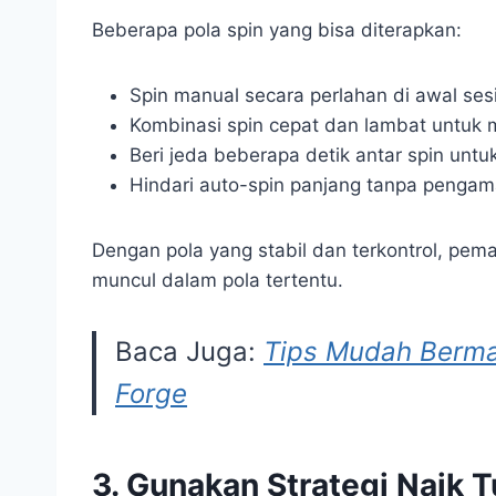
Beberapa pola spin yang bisa diterapkan:
Spin manual secara perlahan di awal ses
Kombinasi spin cepat dan lambat untuk
Beri jeda beberapa detik antar spin unt
Hindari auto-spin panjang tanpa penga
Dengan pola yang stabil dan terkontrol, pe
muncul dalam pola tertentu.
Baca Juga:
Tips Mudah Bermai
Forge
3. Gunakan Strategi Naik 