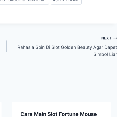
NEXT
Rahasia Spin Di Slot Golden Beauty Agar Dapet
Simbol Liar
Cara Main Slot Fortune Mouse