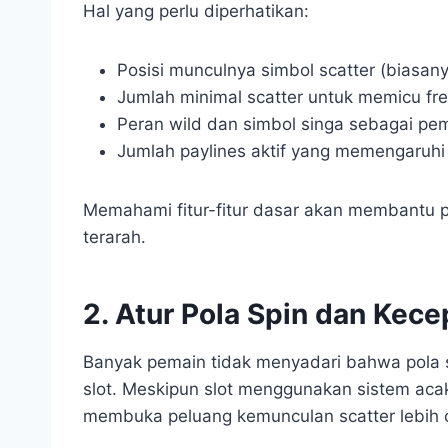
Hal yang perlu diperhatikan:
Posisi munculnya simbol scatter (biasanya
Jumlah minimal scatter untuk memicu fre
Peran wild dan simbol singa sebagai p
Jumlah paylines aktif yang memengaruh
Memahami fitur-fitur dasar akan membantu p
terarah.
2. Atur Pola Spin dan Kec
Banyak pemain tidak menyadari bahwa pola 
slot. Meskipun slot menggunakan sistem acak
membuka peluang kemunculan scatter lebih 