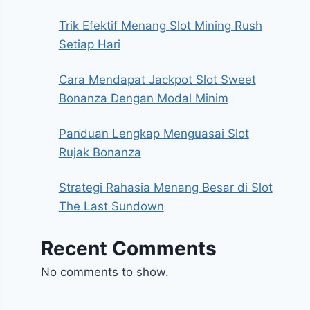
Trik Efektif Menang Slot Mining Rush
Setiap Hari
Cara Mendapat Jackpot Slot Sweet
Bonanza Dengan Modal Minim
Panduan Lengkap Menguasai Slot
Rujak Bonanza
Strategi Rahasia Menang Besar di Slot
The Last Sundown
Recent Comments
No comments to show.