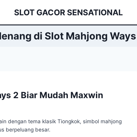
SLOT GACOR SENSATIONAL
enang di Slot Mahjong Ways
ays 2 Biar Mudah Maxwin
ain dengan tema klasik Tiongkok, simbol mahjong
us berpeluang besar.