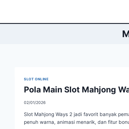
Skip
to
content
M
SLOT ONLINE
Pola Main Slot Mahjong W
02/01/2026
Slot Mahjong Ways 2 jadi favorit banyak pem
penuh warna, animasi menarik, dan fitur bon