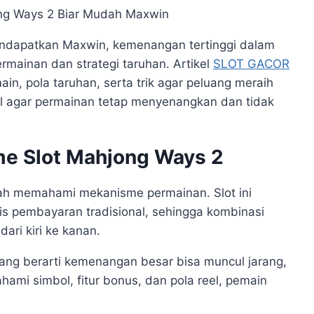
ndapatkan Maxwin, kemenangan tertinggi dalam
mainan dan strategi taruhan. Artikel
SLOT GACOR
n, pola taruhan, serta trik agar peluang meraih
al agar permainan tetap menyenangkan dan tidak
e Slot Mahjong Ways 2
ah memahami mekanisme permainan. Slot ini
s pembayaran tradisional, sehingga kombinasi
ari kiri ke kanan.
 yang berarti kemenangan besar bisa muncul jarang,
mi simbol, fitur bonus, dan pola reel, pemain