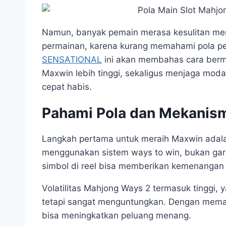
Namun, banyak pemain merasa kesulitan me
permainan, karena kurang memahami pola per
SENSATIONAL
ini akan membahas cara bermai
Maxwin lebih tinggi, sekaligus menjaga mod
cepat habis.
Pahami Pola dan Mekanism
Langkah pertama untuk meraih Maxwin adal
menggunakan sistem ways to win, bukan gari
simbol di reel bisa memberikan kemenangan d
Volatilitas Mahjong Ways 2 termasuk tinggi,
tetapi sangat menguntungkan. Dengan memaha
bisa meningkatkan peluang menang.