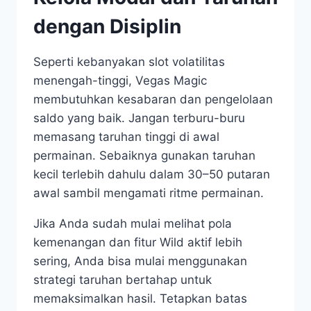
dengan Disiplin
Seperti kebanyakan slot volatilitas
menengah-tinggi, Vegas Magic
membutuhkan kesabaran dan pengelolaan
saldo yang baik. Jangan terburu-buru
memasang taruhan tinggi di awal
permainan. Sebaiknya gunakan taruhan
kecil terlebih dahulu dalam 30–50 putaran
awal sambil mengamati ritme permainan.
Jika Anda sudah mulai melihat pola
kemenangan dan fitur Wild aktif lebih
sering, Anda bisa mulai menggunakan
strategi taruhan bertahap untuk
memaksimalkan hasil. Tetapkan batas