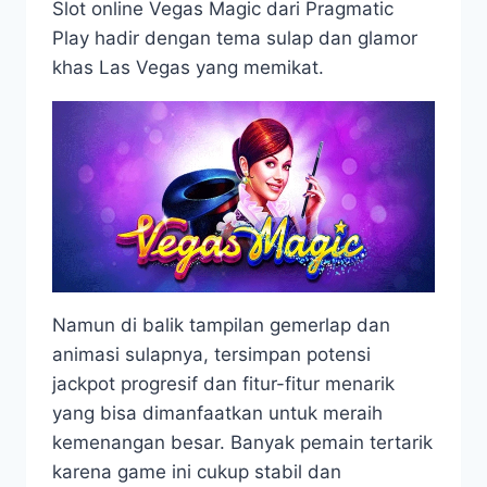
Slot online Vegas Magic dari Pragmatic
Play hadir dengan tema sulap dan glamor
khas Las Vegas yang memikat.
Namun di balik tampilan gemerlap dan
animasi sulapnya, tersimpan potensi
jackpot progresif dan fitur-fitur menarik
yang bisa dimanfaatkan untuk meraih
kemenangan besar. Banyak pemain tertarik
karena game ini cukup stabil dan