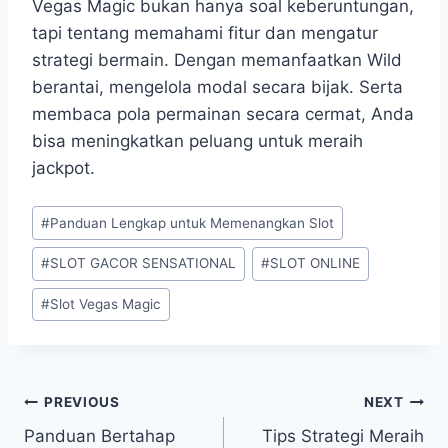
Vegas Magic bukan hanya soal keberuntungan,
tapi tentang memahami fitur dan mengatur
strategi bermain. Dengan memanfaatkan Wild
berantai, mengelola modal secara bijak. Serta
membaca pola permainan secara cermat, Anda
bisa meningkatkan peluang untuk meraih
jackpot.
Post
#
Panduan Lengkap untuk Memenangkan Slot
Tags:
#
SLOT GACOR SENSATIONAL
#
SLOT ONLINE
#
Slot Vegas Magic
Post
PREVIOUS
NEXT
Panduan Bertahap
Tips Strategi Meraih