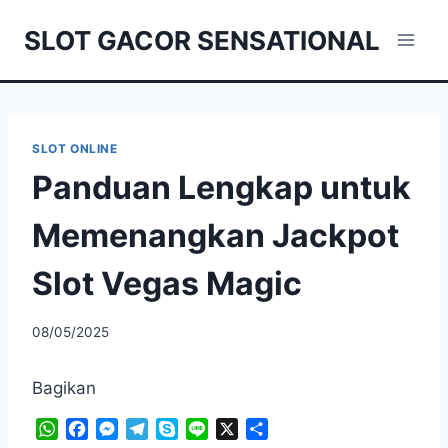
Skip
SLOT GACOR SENSATIONAL
to
content
SLOT ONLINE
Panduan Lengkap untuk
Memenangkan Jackpot
Slot Vegas Magic
08/05/2025
Bagikan
W
F
M
T
S
L
X
S