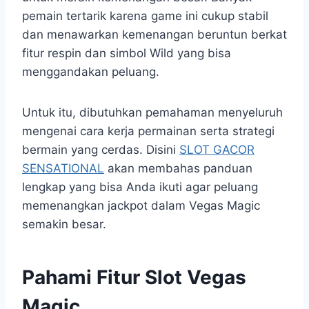
pemain tertarik karena game ini cukup stabil
dan menawarkan kemenangan beruntun berkat
fitur respin dan simbol Wild yang bisa
menggandakan peluang.
Untuk itu, dibutuhkan pemahaman menyeluruh
mengenai cara kerja permainan serta strategi
bermain yang cerdas. Disini
SLOT GACOR
SENSATIONAL
akan membahas panduan
lengkap yang bisa Anda ikuti agar peluang
memenangkan jackpot dalam Vegas Magic
semakin besar.
Pahami Fitur Slot Vegas
Magic