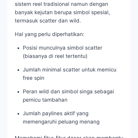
sistem reel tradisional namun dengan
banyak kejutan berupa simbol spesial,
termasuk scatter dan wild.
Hal yang perlu diperhatikan:
Posisi munculnya simbol scatter
(biasanya di reel tertentu)
Jumlah minimal scatter untuk memicu
free spin
Peran wild dan simbol singa sebagai
pemicu tambahan
Jumlah paylines aktif yang
memengaruhi peluang menang
Memahami fitur-fitur dasar akan membantu