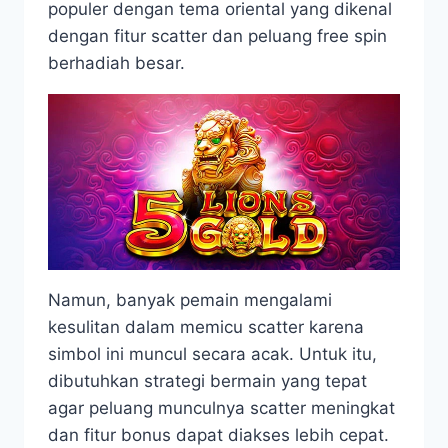
populer dengan tema oriental yang dikenal
dengan fitur scatter dan peluang free spin
berhadiah besar.
Namun, banyak pemain mengalami
kesulitan dalam memicu scatter karena
simbol ini muncul secara acak. Untuk itu,
dibutuhkan strategi bermain yang tepat
agar peluang munculnya scatter meningkat
dan fitur bonus dapat diakses lebih cepat.