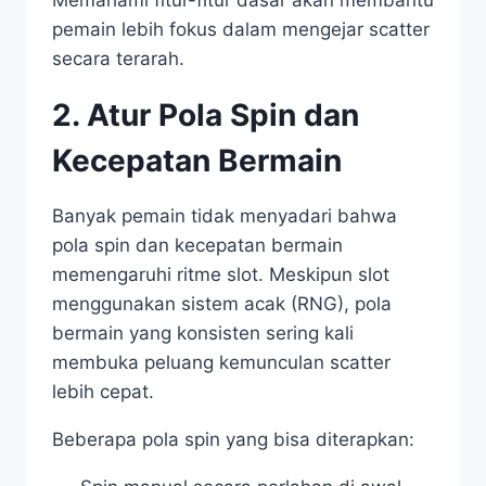
pemain lebih fokus dalam mengejar scatter
secara terarah.
2. Atur Pola Spin dan
Kecepatan Bermain
Banyak pemain tidak menyadari bahwa
pola spin dan kecepatan bermain
memengaruhi ritme slot. Meskipun slot
menggunakan sistem acak (RNG), pola
bermain yang konsisten sering kali
membuka peluang kemunculan scatter
lebih cepat.
Beberapa pola spin yang bisa diterapkan: