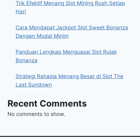
Trik Efektif Menang Slot Mining Rush Setiap
Hari
Cara Mendapat Jackpot Slot Sweet Bonanza
Dengan Modal Minim
Panduan Lengkap Menguasai Slot Rujak
Bonanza
Strategi Rahasia Menang Besar di Slot The
Last Sundown
Recent Comments
No comments to show.