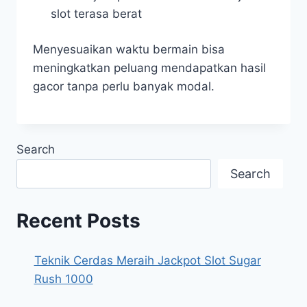
slot terasa berat
Menyesuaikan waktu bermain bisa
meningkatkan peluang mendapatkan hasil
gacor tanpa perlu banyak modal.
Search
Search
Recent Posts
Teknik Cerdas Meraih Jackpot Slot Sugar
Rush 1000