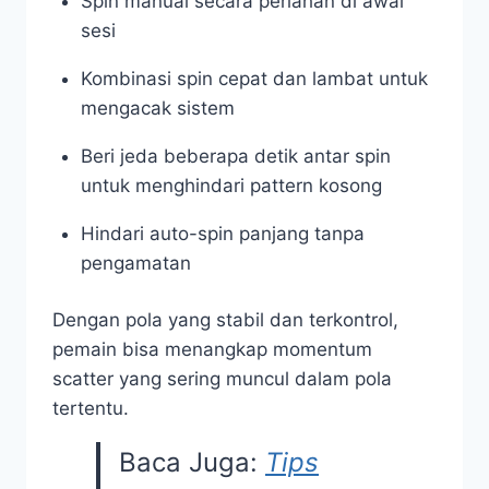
Spin manual secara perlahan di awal
sesi
Kombinasi spin cepat dan lambat untuk
mengacak sistem
Beri jeda beberapa detik antar spin
untuk menghindari pattern kosong
Hindari auto-spin panjang tanpa
pengamatan
Dengan pola yang stabil dan terkontrol,
pemain bisa menangkap momentum
scatter yang sering muncul dalam pola
tertentu.
Baca Juga:
Tips