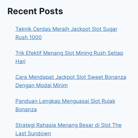
Recent Posts
Teknik Cerdas Meraih Jackpot Slot Sugar
Rush 1000
Trik Efektif Menang Slot Mining Rush Setiap
Hari
Cara Mendapat Jackpot Slot Sweet Bonanza
Dengan Modal Minim
Panduan Lengkap Menguasai Slot Rujak
Bonanza
Strategi Rahasia Menang Besar di Slot The
Last Sundown