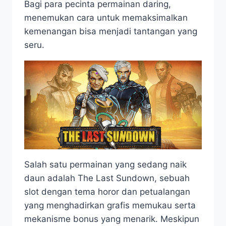
Bagi para pecinta permainan daring,
menemukan cara untuk memaksimalkan
kemenangan bisa menjadi tantangan yang
seru.
Salah satu permainan yang sedang naik
daun adalah The Last Sundown, sebuah
slot dengan tema horor dan petualangan
yang menghadirkan grafis memukau serta
mekanisme bonus yang menarik. Meskipun