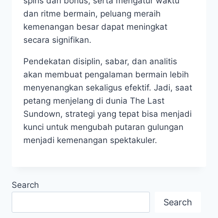
spins dan bonus, serta mengatur waktu
dan ritme bermain, peluang meraih
kemenangan besar dapat meningkat
secara signifikan.
Pendekatan disiplin, sabar, dan analitis
akan membuat pengalaman bermain lebih
menyenangkan sekaligus efektif. Jadi, saat
petang menjelang di dunia The Last
Sundown, strategi yang tepat bisa menjadi
kunci untuk mengubah putaran gulungan
menjadi kemenangan spektakuler.
Search
Search