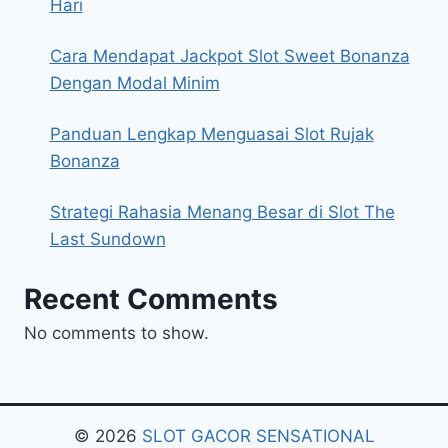
Hari
Cara Mendapat Jackpot Slot Sweet Bonanza
Dengan Modal Minim
Panduan Lengkap Menguasai Slot Rujak
Bonanza
Strategi Rahasia Menang Besar di Slot The
Last Sundown
Recent Comments
No comments to show.
© 2026
SLOT GACOR SENSATIONAL