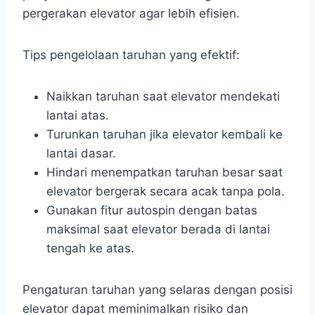
pergerakan elevator agar lebih efisien.
Tips pengelolaan taruhan yang efektif:
Naikkan taruhan saat elevator mendekati
lantai atas.
Turunkan taruhan jika elevator kembali ke
lantai dasar.
Hindari menempatkan taruhan besar saat
elevator bergerak secara acak tanpa pola.
Gunakan fitur autospin dengan batas
maksimal saat elevator berada di lantai
tengah ke atas.
Pengaturan taruhan yang selaras dengan posisi
elevator dapat meminimalkan risiko dan