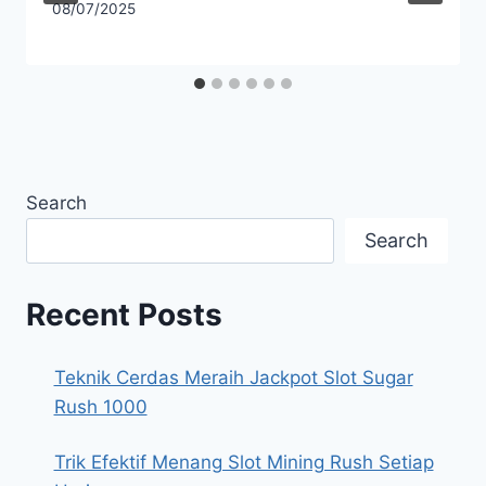
08/07/2025
Search
Search
Recent Posts
Teknik Cerdas Meraih Jackpot Slot Sugar
Rush 1000
Trik Efektif Menang Slot Mining Rush Setiap