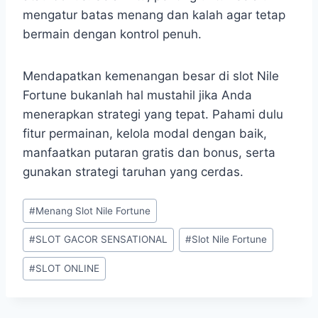
mengatur batas menang dan kalah agar tetap
bermain dengan kontrol penuh.
Mendapatkan kemenangan besar di slot Nile
Fortune bukanlah hal mustahil jika Anda
menerapkan strategi yang tepat. Pahami dulu
fitur permainan, kelola modal dengan baik,
manfaatkan putaran gratis dan bonus, serta
gunakan strategi taruhan yang cerdas.
Post
#
Menang Slot Nile Fortune
Tags:
#
SLOT GACOR SENSATIONAL
#
Slot Nile Fortune
#
SLOT ONLINE