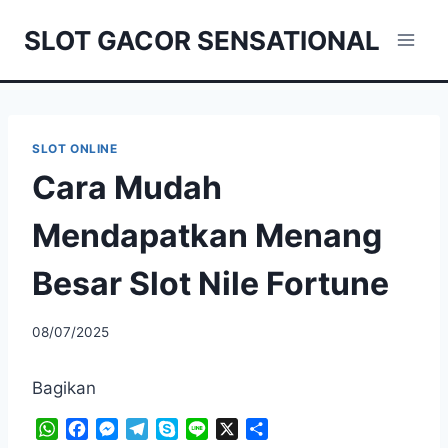
Skip
SLOT GACOR SENSATIONAL
to
content
SLOT ONLINE
Cara Mudah
Mendapatkan Menang
Besar Slot Nile Fortune
08/07/2025
Bagikan
W
F
M
T
S
L
X
S