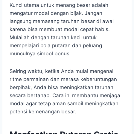
Kunci utama untuk menang besar adalah
mengatur modal dengan bijak. Jangan
langsung memasang taruhan besar di awal
karena bisa membuat modal cepat habis.
Mulailah dengan taruhan kecil untuk
mempelajari pola putaran dan peluang
munculnya simbol bonus.
Seiring waktu, ketika Anda mulai mengenal
ritme permainan dan merasa keberuntungan
berpihak, Anda bisa meningkatkan taruhan
secara bertahap. Cara ini membantu menjaga
modal agar tetap aman sambil meningkatkan
potensi kemenangan besar.