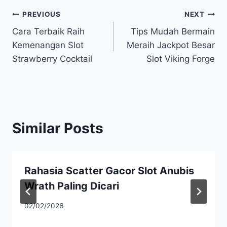
Post
PREVIOUS
NEXT
Cara Terbaik Raih
Tips Mudah Bermain
navigation
Kemenangan Slot
Meraih Jackpot Besar
Strawberry Cocktail
Slot Viking Forge
Similar Posts
Rahasia Scatter Gacor Slot Anubis
Wrath Paling Dicari
02/02/2026