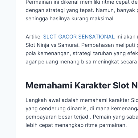
Permainan ini dikenal memiliki ritme cepat 
dengan strategi yang tepat. Namun, banyak
sehingga hasilnya kurang maksimal.
Artikel
SLOT GACOR SENSATIONAL
ini akan
Slot Ninja vs Samurai. Pembahasan meliput
pola kemenangan, strategi taruhan yang efek
agar peluang menang bisa meningkat secara r
Memahami Karakter Slot N
Langkah awal adalah memahami karakter Slot N
yang cenderung dinamis, di mana kemenang
pembayaran besar terjadi. Pemain yang sab
lebih cepat menangkap ritme permainan.