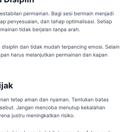
stabilan permainan. Bagi sesi bermain menjadi
ap penyesuaian, dan tahap optimalisasi. Setiap
rmainan tidak berjalan tanpa arah.
isiplin dan tidak mudah terpancing emosi. Selain
apan harus melanjutkan permainan dan kapan
ijak
inan tetap aman dan nyaman. Tentukan batas
ersebut. Jangan mencoba menutup kekalahan
ena justru meningkatkan risiko.