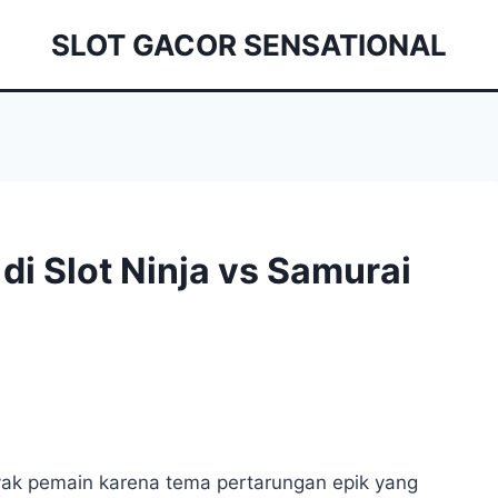
SLOT GACOR SENSATIONAL
di Slot Ninja vs Samurai
nyak pemain karena tema pertarungan epik yang