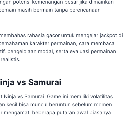
dengan potensi kemenangan besar jika dimainkan
 pemain masih bermain tanpa perencanaan
 membahas rahasia gacor untuk mengejar jackpot di
i pemahaman karakter permainan, cara membaca
tif, pengelolaan modal, serta evaluasi permainan
ealistis.
inja vs Samurai
inja vs Samurai. Game ini memiliki volatilitas
an kecil bisa muncul beruntun sebelum momen
ar mengamati beberapa putaran awal biasanya