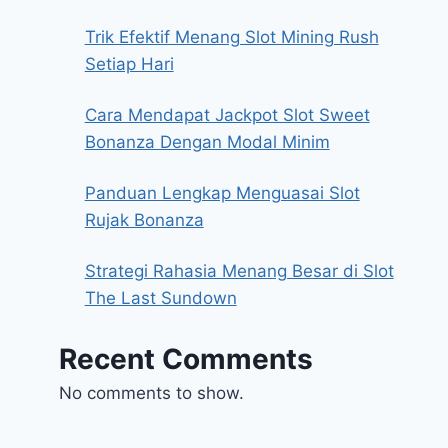
Trik Efektif Menang Slot Mining Rush
Setiap Hari
Cara Mendapat Jackpot Slot Sweet
Bonanza Dengan Modal Minim
Panduan Lengkap Menguasai Slot
Rujak Bonanza
Strategi Rahasia Menang Besar di Slot
The Last Sundown
Recent Comments
No comments to show.