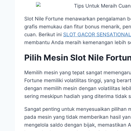
Slot Nile Fortune menawarkan pengalaman 
grafis memukau dan fitur bonus menarik, per
cuan. Berikut ini
SLOT GACOR SENSATIONA
membantu Anda meraih kemenangan lebih ser
Pilih Mesin Slot Nile Fort
Memilih mesin yang tepat sangat memengaru
Fortune memiliki volatilitas tinggi, yang ber
dengan memilih mesin dengan volatilitas le
sering meskipun hadiah yang diterima tidak se
Sangat penting untuk menyesuaikan pilihan
pada mesin yang tidak memberikan hasil yang 
mengelola saldo dengan bijak, memastikan A