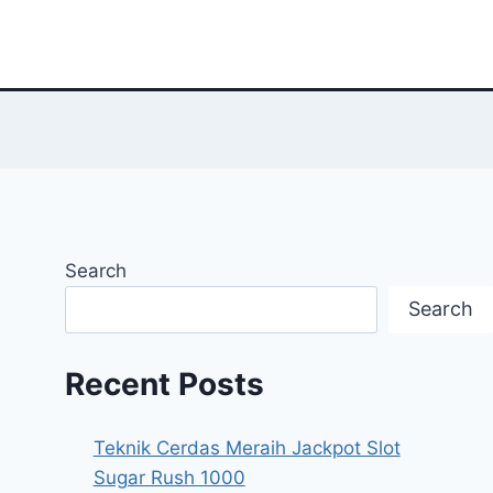
Search
Search
Recent Posts
Teknik Cerdas Meraih Jackpot Slot
Sugar Rush 1000