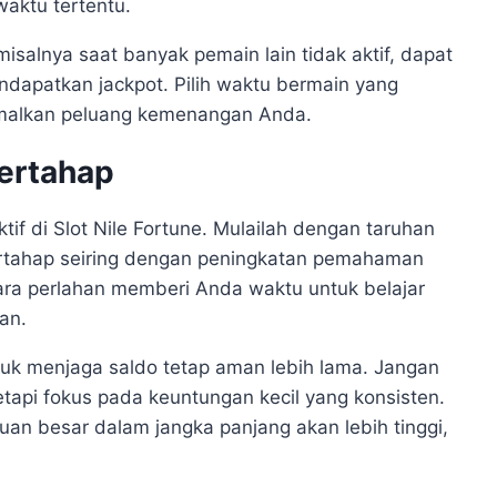
waktu tertentu.
 misalnya saat banyak pemain lain tidak aktif, dapat
dapatkan jackpot. Pilih waktu bermain yang
imalkan peluang kemenangan Anda.
ertahap
tif di Slot Nile Fortune. Mulailah dengan taruhan
ertahap seiring dengan peningkatan pemahaman
ara perlahan memberi Anda waktu untuk belajar
an.
uk menjaga saldo tetap aman lebih lama. Jangan
tapi fokus pada keuntungan kecil yang konsisten.
an besar dalam jangka panjang akan lebih tinggi,