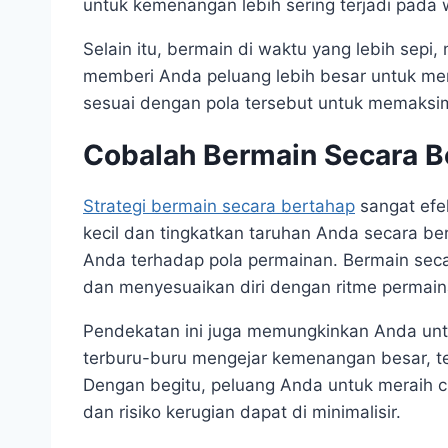
untuk kemenangan lebih sering terjadi pada 
Selain itu, bermain di waktu yang lebih sepi,
memberi Anda peluang lebih besar untuk men
sesuai dengan pola tersebut untuk memaks
Cobalah Bermain Secara B
Strategi bermain secara bertahap
sangat efek
kecil dan tingkatkan taruhan Anda secara b
Anda terhadap pola permainan. Bermain sec
dan menyesuaikan diri dengan ritme permain
Pendekatan ini juga memungkinkan Anda unt
terburu-buru mengejar kemenangan besar, te
Dengan begitu, peluang Anda untuk meraih cu
dan risiko kerugian dapat di minimalisir.