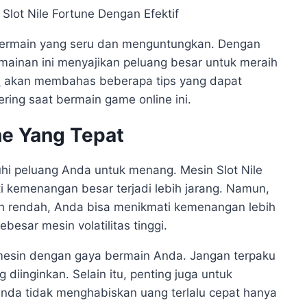
bermain yang seru dan menguntungkan. Dengan
mainan ini menyajikan peluang besar untuk meraih
L
akan membahas beberapa tips yang dapat
ing saat bermain game online ini.
une Yang Tepat
hi peluang Anda untuk menang. Mesin Slot Nile
arti kemenangan besar terjadi lebih jarang. Namun,
bih rendah, Anda bisa menikmati kemenangan lebih
besar mesin volatilitas tinggi.
 mesin dengan gaya bermain Anda. Jangan terpaku
diinginkan. Selain itu, penting juga untuk
nda tidak menghabiskan uang terlalu cepat hanya