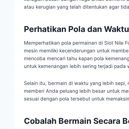
atau kerugian yang telah ditentukan agar tid
Perhatikan Pola dan Wakt
Memperhatikan pola permainan di Slot Nile 
mesin memiliki kecenderungan untuk member
mencoba mencari tahu kapan pola kemenang
untuk kemenangan lebih sering terjadi pada 
Selain itu, bermain di waktu yang lebih sepi,
memberi Anda peluang lebih besar untuk men
sesuai dengan pola tersebut untuk memaks
Cobalah Bermain Secara B