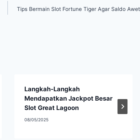
Tips Bermain Slot Fortune Tiger Agar Saldo Awet
Langkah-Langkah
Mendapatkan Jackpot Besar
Slot Great Lagoon
08/05/2025