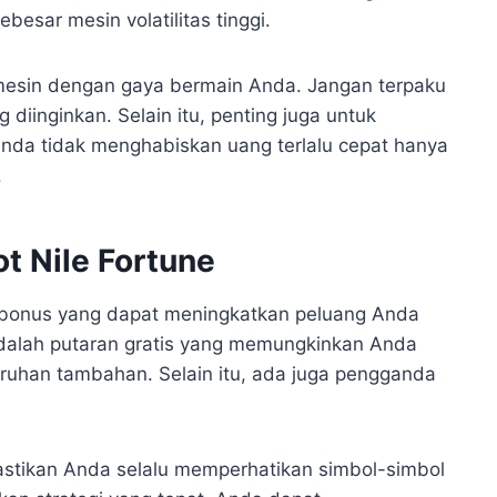
besar mesin volatilitas tinggi.
 mesin dengan gaya bermain Anda. Jangan terpaku
diinginkan. Selain itu, penting juga untuk
nda tidak menghabiskan uang terlalu cepat hanya
.
t Nile Fortune
r bonus yang dapat meningkatkan peluang Anda
adalah putaran gratis yang memungkinkan Anda
ruhan tambahan. Selain itu, ada juga pengganda
pastikan Anda selalu memperhatikan simbol-simbol