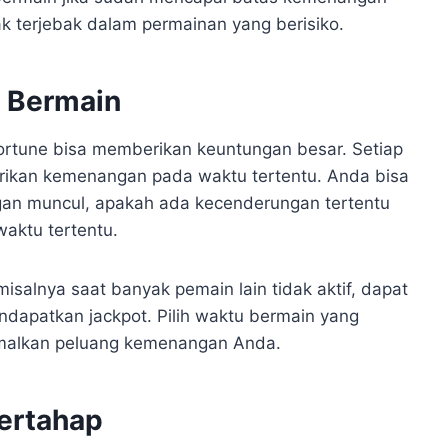
ak terjebak dalam permainan yang berisiko.
u Bermain
Fortune bisa memberikan keuntungan besar. Setiap
ikan kemenangan pada waktu tertentu. Anda bisa
an muncul, apakah ada kecenderungan tertentu
waktu tertentu.
 misalnya saat banyak pemain lain tidak aktif, dapat
dapatkan jackpot. Pilih waktu bermain yang
imalkan peluang kemenangan Anda.
ertahap