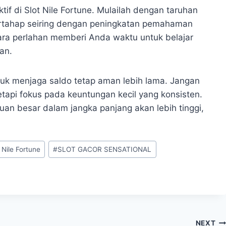
tif di Slot Nile Fortune. Mulailah dengan taruhan
ertahap seiring dengan peningkatan pemahaman
ara perlahan memberi Anda waktu untuk belajar
an.
uk menjaga saldo tetap aman lebih lama. Jangan
tapi fokus pada keuntungan kecil yang konsisten.
an besar dalam jangka panjang akan lebih tinggi,
Nile Fortune
#
SLOT GACOR SENSATIONAL
NEXT