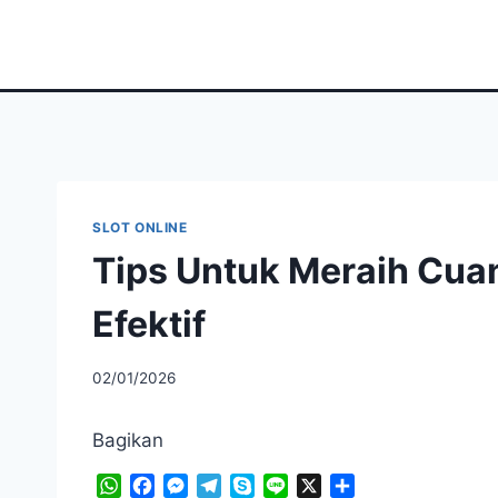
Skip
to
content
SLOT ONLINE
Tips Untuk Meraih Cuan
Efektif
02/01/2026
Bagikan
W
F
M
T
S
L
X
S