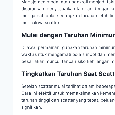
Manajemen modal atau bankroll menjadi fakto
disarankan menyesuaikan taruhan dengan kon
mengamati pola, sedangkan taruhan lebih tin
munculnya scatter.
Mulai dengan Taruhan Minimu
Di awal permainan, gunakan taruhan minimum
waktu untuk mengamati pola simbol dan meng
besar akan muncul tanpa risiko kehilangan mo
Tingkatkan Taruhan Saat Scat
Setelah scatter mulai terlihat dalam bebera
Cara ini efektif untuk memaksimalkan kemena
taruhan tinggi dan scatter yang tepat, pel
signifikan.