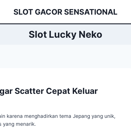
SLOT GACOR SENSATIONAL
Slot Lucky Neko
gar Scatter Cepat Keluar
ain karena menghadirkan tema Jepang yang unik,
s yang menarik.