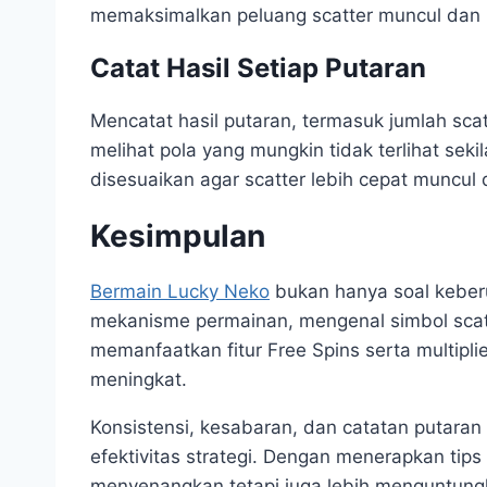
memaksimalkan peluang scatter muncul dan F
Catat Hasil Setiap Putaran
Mencatat hasil putaran, termasuk jumlah sc
melihat pola yang mungkin tidak terlihat seki
disesuaikan agar scatter lebih cepat muncul
Kesimpulan
Bermain Lucky Neko
bukan hanya soal keber
mekanisme permainan, mengenal simbol scatt
memanfaatkan fitur Free Spins serta multipli
meningkat.
Konsistensi, kesabaran, dan catatan putara
efektivitas strategi. Dengan menerapkan tip
menyenangkan tetapi juga lebih menguntun