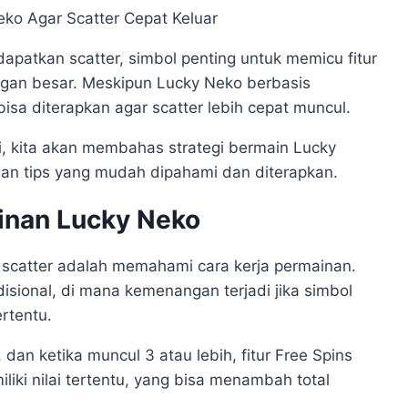
patkan scatter, simbol penting untuk memicu fitur
gan besar. Meskipun Lucky Neko berbasis
isa diterapkan agar scatter lebih cepat muncul.
i, kita akan membahas strategi bermain Lucky
gan tips yang mudah dipahami dan diterapkan.
nan Lucky Neko
scatter adalah memahami cara kerja permainan.
sional, di mana kemenangan terjadi jika simbol
rtentu.
dan ketika muncul 3 atau lebih, fitur Free Spins
miliki nilai tertentu, yang bisa menambah total