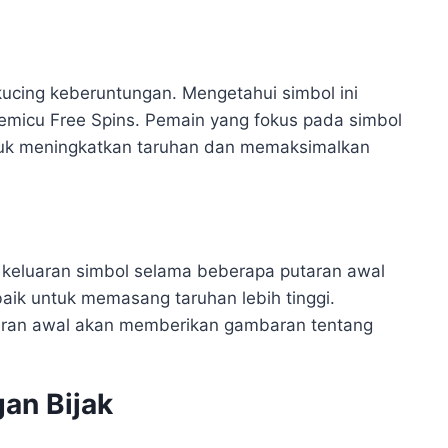
kucing keberuntungan. Mengetahui simbol ini
memicu Free Spins. Pemain yang fokus pada simbol
tuk meningkatkan taruhan dan memaksimalkan
a keluaran simbol selama beberapa putaran awal
ik untuk memasang taruhan lebih tinggi.
taran awal akan memberikan gambaran tentang
gan Bijak