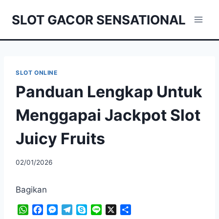
Skip
SLOT GACOR SENSATIONAL
to
content
SLOT ONLINE
Panduan Lengkap Untuk
Menggapai Jackpot Slot
Juicy Fruits
02/01/2026
Bagikan
W
F
M
T
S
L
X
S