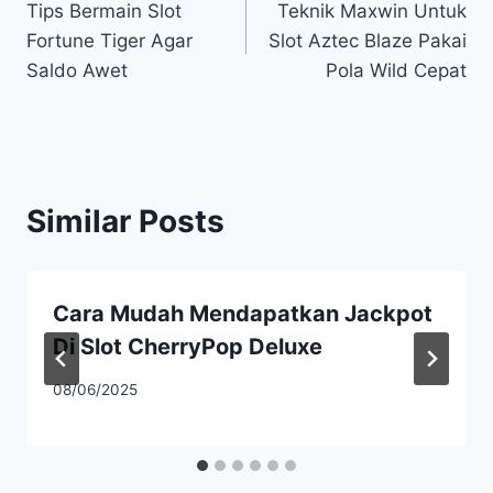
Tips Bermain Slot
Teknik Maxwin Untuk
navigation
Fortune Tiger Agar
Slot Aztec Blaze Pakai
Saldo Awet
Pola Wild Cepat
Similar Posts
Cara Mudah Mendapatkan Jackpot
Di Slot CherryPop Deluxe
08/06/2025