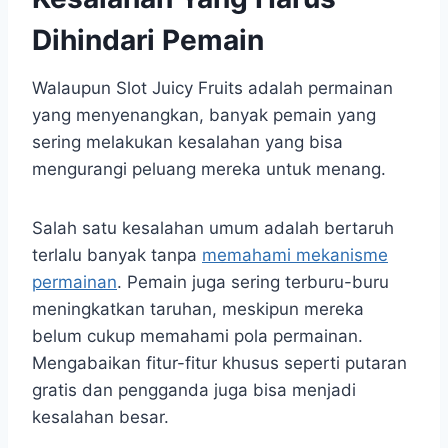
Dihindari Pemain
Walaupun Slot Juicy Fruits adalah permainan
yang menyenangkan, banyak pemain yang
sering melakukan kesalahan yang bisa
mengurangi peluang mereka untuk menang.
Salah satu kesalahan umum adalah bertaruh
terlalu banyak tanpa
memahami mekanisme
permainan
. Pemain juga sering terburu-buru
meningkatkan taruhan, meskipun mereka
belum cukup memahami pola permainan.
Mengabaikan fitur-fitur khusus seperti putaran
gratis dan pengganda juga bisa menjadi
kesalahan besar.