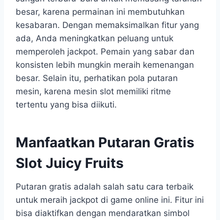
besar, karena permainan ini membutuhkan
kesabaran. Dengan memaksimalkan fitur yang
ada, Anda meningkatkan peluang untuk
memperoleh jackpot. Pemain yang sabar dan
konsisten lebih mungkin meraih kemenangan
besar. Selain itu, perhatikan pola putaran
mesin, karena mesin slot memiliki ritme
tertentu yang bisa diikuti.
Manfaatkan Putaran Gratis
Slot Juicy Fruits
Putaran gratis adalah salah satu cara terbaik
untuk meraih jackpot di game online ini. Fitur ini
bisa diaktifkan dengan mendaratkan simbol