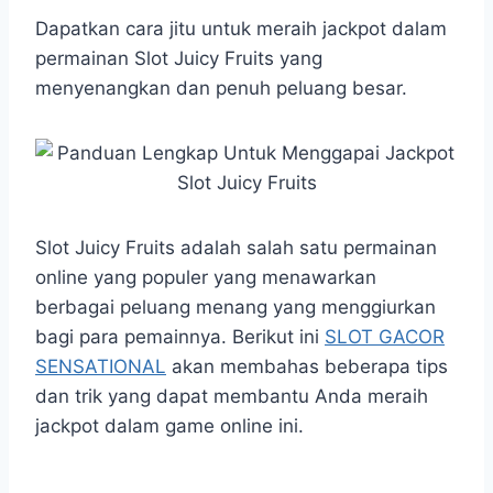
h
a
e
e
k
i
h
a
c
s
l
y
n
a
Dapatkan cara jitu untuk meraih jackpot dalam
t
e
s
e
p
e
r
permainan Slot Juicy Fruits yang
s
b
e
g
e
e
menyenangkan dan penuh peluang besar.
A
o
n
r
p
o
g
a
p
k
e
m
r
Slot Juicy Fruits adalah salah satu permainan
online yang populer yang menawarkan
berbagai peluang menang yang menggiurkan
bagi para pemainnya. Berikut ini
SLOT GACOR
SENSATIONAL
akan membahas beberapa tips
dan trik yang dapat membantu Anda meraih
jackpot dalam game online ini.